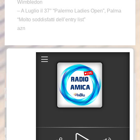
Wimbledon
– A Luglio il 37° “Palermo Ladies Open”, Palma
“Molto soddisfatti dell’entry list”
azn
ITALPRESS NEWS
Attacchi russi nella notte vicino Kiev, tre morti tra cui un bambin
o
KIEV (UCRAINA) (ITALPRESS) – Notte di
attacchi russi a Kiev e dintorni. Il bilancio è di
tre persone morte, tra cui un bambino, secondo
quando riferiscono le autorità ucraine. La
[...]