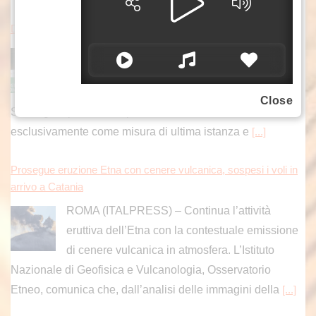
Delrio “Chiudere i confini è colpo al cuore dell’Europa”
ROMA (ITALPRESS) – «Il commissario Ue
all’immigrazione Brunner, un conservatore, ha
detto che la sospensione dell’accordo di
Close
Schengen, può essere presa in considerazione
esclusivamente come misura di ultima istanza e
[...]
Prosegue eruzione Etna con cenere vulcanica, sospesi i voli in
arrivo a Catania
ROMA (ITALPRESS) – Continua l’attività
eruttiva dell’Etna con la contestuale emissione
di cenere vulcanica in atmosfera. L’Istituto
Nazionale di Geofisica e Vulcanologia, Osservatorio
Etneo, comunica che, dall’analisi delle immagini della
[...]