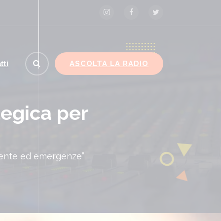
ASCOLTA LA RADIO
tti
tegica per
biente ed emergenze”