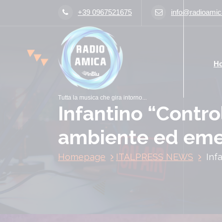
V
+39 0967521675
info@radioamica
a
i
a
l
H
c
o
n
Tutta la musica che gira intorno...
t
Infantino “Contro
e
n
ambiente ed eme
u
t
Homepage
ITALPRESS NEWS
Inf
o