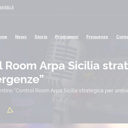
inblu.it
ome
News
Storia
Programmi
Frequenze
Conta
l Room Arpa Sicilia stra
rgenze”
antino “Control Room Arpa Sicilia strategica per am