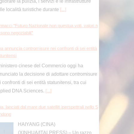
lle località turistiche durante
[...]
nnacci “Futuro Nazionale non questua voti, valori n
 sono negoziabili”
na annuncia contromisure nei confronti di sei entità
tunitensi
 ministero cinese del Commercio oggi ha
nunciato la decisione di adottare contromisure
 confronti di sei entità statunitensi, tra cui
plied DNA Sciences.
[...]
a, lanciati dal mare due satelliti iperspettrali nello S
ndong
HAIYANG (CINA)
(XINHUA/ITALPRESS) – Un razzo