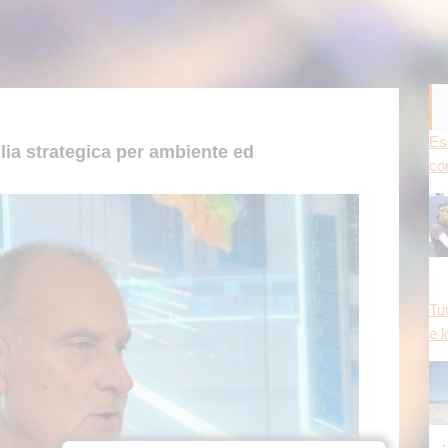
Es
lia strategica per ambiente ed
con
Tun
e l
mig