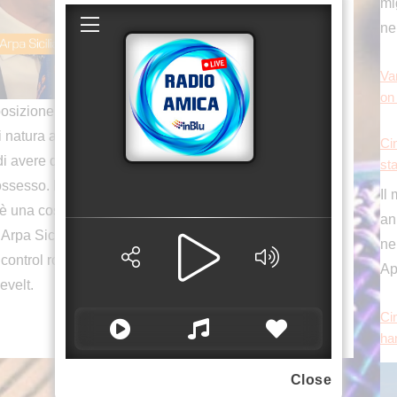
ne
Va
on
izione questo centro è una maniera di guardare
 di natura ambientale, come per esempio nei
Ci
di avere dentro un’unica piattaforma tutte le
sta
ssesso. Poterle gestire, non solo rafforza i pareri,
Il
è una cosa importante per la nostra regione”.
an
 Arpa Sicilia Vincenzo Infantino, intervenuto a
nei
control room di Arpa Sicilia presso la sede della
Ap
evelt.
Cin
ha
Close