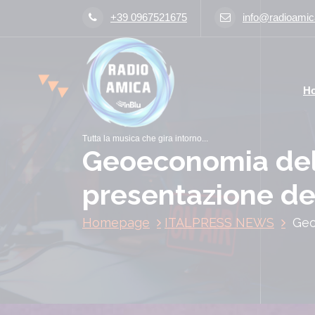
V
+39 0967521675
info@radioamica
a
i
a
l
H
c
o
n
Tutta la musica che gira intorno...
t
Geoeconomia della
e
n
presentazione de
u
t
Homepage
ITALPRESS NEWS
Geo
o