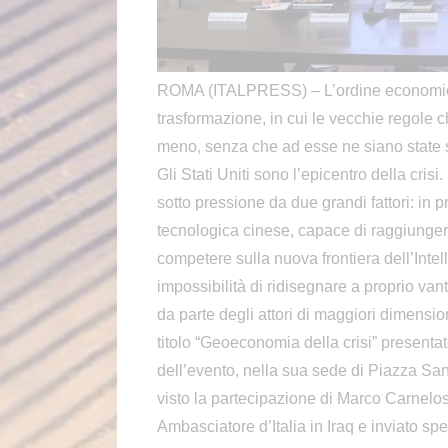
ROMA (ITALPRESS) – L’ordine economico
trasformazione, in cui le vecchie regole 
meno, senza che ad esse ne siano state s
Gli Stati Uniti sono l’epicentro della cri
sotto pressione da due grandi fattori: in 
tecnologica cinese, capace di raggiungere
competere sulla nuova frontiera dell’Intel
impossibilità di ridisegnare a proprio va
da parte degli attori di maggiori dimens
titolo “Geoeconomia della crisi” presenta
dell’evento, nella sua sede di Piazza S
visto la partecipazione di Marco Carnelo
Ambasciatore d’Italia in Iraq e inviato s