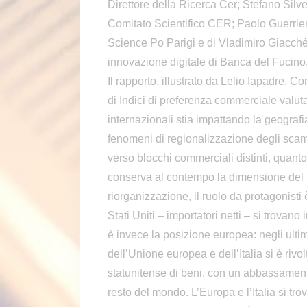
Direttore della Ricerca Cer; Stefano Silves
Comitato Scientifico CER; Paolo Guerrie
Science Po Parigi e di Vladimiro Giacch
innovazione digitale di Banca del Fucino
Il rapporto, illustrato da Lelio Iapadre, C
di Indici di preferenza commerciale valuta
internazionali stia impattando la geogra
fenomeni di regionalizzazione degli scam
verso blocchi commerciali distinti, quanto
conserva al contempo la dimensione del m
riorganizzazione, il ruolo da protagonisti 
Stati Uniti – importatori netti – si trova
è invece la posizione europea: negli ultimi
dell’Unione europea e dell’Italia si è riv
statunitense di beni, con un abbassament
resto del mondo. L’Europa e l’Italia si tro