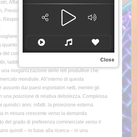
tri, Affari Internazionali, IAI e componente del
ri, Presidente Comitato Scientifico CER e PSIA
è, Responsabile Direzione Comunicazione, studi e
.
onsigliere Scientifico CER, attraverso l’elaborazione
 quanto e come l’attuale crisi delle relazioni
fia del commercio globale. Ne emerge che i
Close
bi, laddove presenti, non delineano il passaggio
 una riorganizzazione delle reti produttive che
ercato mondiale. All’interno di questa
è assunto dai paesi esportatori netti, mentre gli
no in una posizione di relativa debolezza. Complessa
 quindici anni, infatti, la proiezione esterna
olta in misura crescente verso la domanda
o del grado di preferenza commerciale verso il
vano quindi – in base alla ricerca – in una