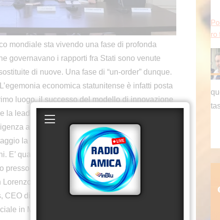
Pon
ro 
 mondiale sta vivendo una fase di profonda
che governavano i rapporti fra Stati sono venute
ostituite di nuove. Una fase di “un-order” dunque.
qu
si. L’egemonia economica statunitense è infatti posta
ta
primo luogo, il successo del modello di innovazione
 la leadership in molti settori di avanguardia e di
Pon
ligenza artificiale. In secondo luogo, la sostanziale
ro 
ntaggio la geografia degli scambi mondiali, anche
ioni. E’ quanto emerge dal nuovo rapporto CER dal
to presso Banca del Fucino, organizzatrice
an Lorenzo in Lucina, a Roma. L’appuntamento ha
s, CEO di MC Geopolicy consulting, già
peciale in Medio Oriente; Stefano Fantacone,