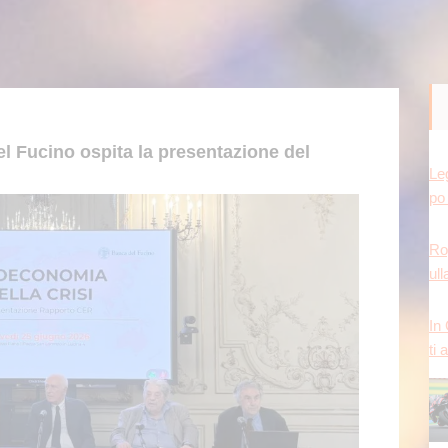
Leg
l Fucino ospita la presentazione del
po 
Ro
ull
In
ti 