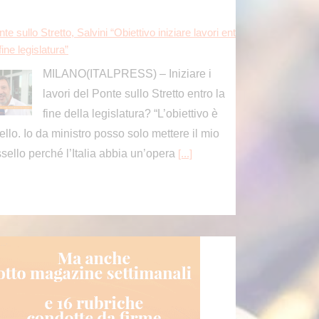
te sullo Stretto, Salvini “Obiettivo iniziare lavori ent
fine legislatura”
MILANO(ITALPRESS) – Iniziare i
lavori del Ponte sullo Stretto entro la
fine della legislatura? “L’obiettivo è
ello. Io da ministro posso solo mettere il mio
ssello perché l’Italia abbia un’opera
[...]
te sullo Stretto, Salvini “Obiettivo iniziare lavori ent
fine legislatura”