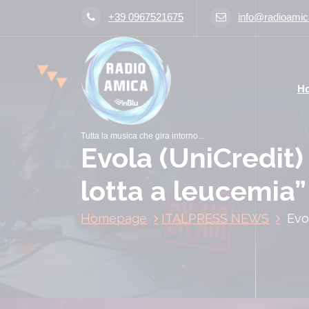
V
+39 0967521675
info@radioamica
a
i
a
l
H
c
o
n
Tutta la musica che gira intorno...
t
Evola (UniCredit)
e
n
lotta a leucemia”
u
t
Homepage
ITALPRESS NEWS
Evo
o