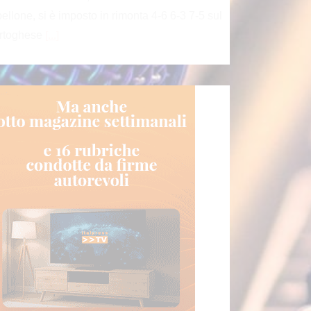
bellone, si è imposto in rimonta 4-6 6-3 7-5 sul
rtoghese
[...]