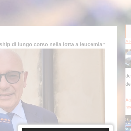
A 
ship di lungo corso nella lotta a leucemia”
de
de
Agg
nn