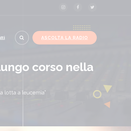
ASCOLTA LA RADIO
tti
 lungo corso nella
a lotta a leucemia”