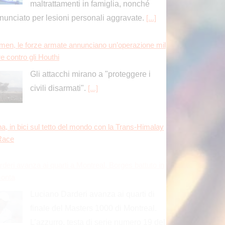
maltrattamenti in famiglia, nonché
nunciato per lesioni personali aggravate.
[...]
men, le forze armate annunciano un’operazione mil
re contro gli Houthi
Gli attacchi mirano a "proteggere i
civili disarmati".
[...]
na, in bici sul tetto del mondo con la Trans-Himalay
Race
rderi avanza ai quarti a Montreal, Borges battuto in
monta
Luciano Darderi avanza ai quarti di
finale del Masters 1000 di Montreal.
L’azzurro, testa di serie numero 19 del