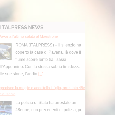
ITALPRESS NEWS
Pavana l’ultimo saluto al Maestrone
ROMA (ITALPRESS) – Il silenzio ha
coperto la casa di Pavana, là dove il
fiume scorre lento tra i sassi
ll’Appennino. Con la stessa sobria timidezza
lle sue storie, l’addio
[...]
redisce la moglie e accoltella il figlio, arrestato 48e
e a Ischia
La polizia di Stato ha arrestato un
48enne, con precedenti di polizia, per