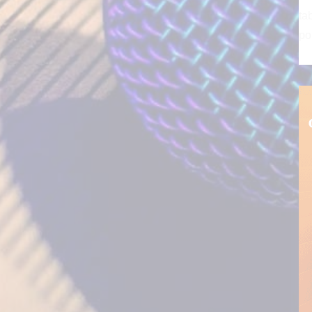
ta
po