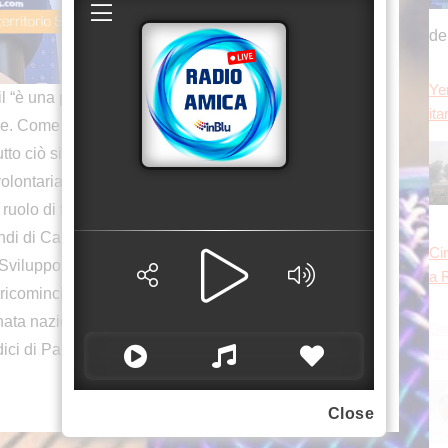
de
Ye
 una partnership di lungo corso, a livello non
ita
tive. Come UniCredit facciamo anche da cassa di
 tutto ciò si inquadra in una particolare attenzione
olontariato, perché vogliamo andare oltre il core
uolo di facilitatori per la loro azione, attraverso
ondi di Carta etica, la nostra Banking Academy e il
Ci
Sviluppo territorio Sicilia di UniCredit, Vincenzo
a 
ricominciano dalla ricerca’, organizzato dall’Ail
ta nazionale per la lotta contro leucemie, linfomi
Da
ici di Palermo.
ri
Close