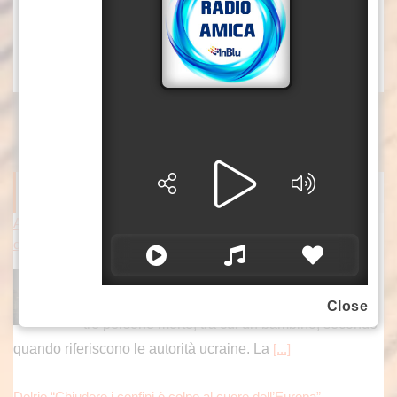
Top, format tv dell’agenzia di stampa Italpress.
col3/gsl
ITALPRESS NEWS
Attacchi russi nella notte vicino Kiev, tre morti tra cui un bambin
o
KIEV (UCRAINA) (ITALPRESS) – Notte di
attacchi russi a Kiev e dintorni. Il bilancio è di
Close
tre persone morte, tra cui un bambino, secondo
quando riferiscono le autorità ucraine. La
[...]
Delrio “Chiudere i confini è colpo al cuore dell’Europa”