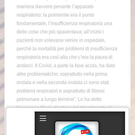
maniera davvero pesante l’apparato
respiratorio: la polmonite era il punto
fondamentale, l’insufficienza respiratoria una
delle cose che più spaventava; all’inizio i
pazienti non volevano venire in ospedale,
perché la mortalità per problemi di insufficienza
respiratoria era così alta che c’era la paura di
andarci. Il Covid, a parte la fase acuta, ha dato
altre problematiche; soprattutto nella prima
ondata e nella seconda ondata ci sono stati
problemi respiratori e soprattutto di fibrosi
polmonare a lungo termine”. Lo ha detto
Francesco Blasi, direttore del dipartimento di
area medica della struttura complessa di
Pneumologia e Fibrosi cistica presso il
Policlinico di Milano, intervistato per Medicina