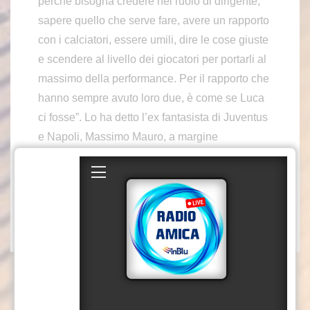
perché bisogna credere nel ruolo di dirigente,
sapere quello che serve fare, avere un rapporto
con i calciatori, essere umili, dire le cose giuste
e scendere al livello dei giocatori per portarli al
massimo della performance. Per il rapporto che
hanno sempre avuto loro due, è come se Luca
ci fosse”. Lo ha detto l’ex fantasista di Juventus
e Napoli, Massimo Mauro, a margine
dell’evento benefico di raccolta fondi contro il
cancro e la Sla “Vialli e Mauro Golf Cup” al
Royal Park I Roveri di Fiano Torinese (To).
xb4/mc/gsl