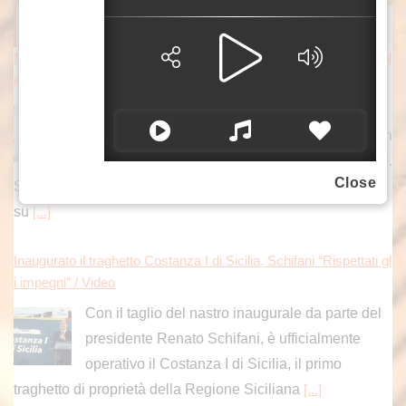
ITALPRESS NEWS
Meloni risponde a Conte “Verità sul Covid non è un processo pol
itico, ma un dovere verso la nazione”
ROMA (ITALPRESS) – “Giuseppe Conte
sostiene che la Commissione Covid sarebbe un
“plotone di esecuzione” orchestrato contro di lui.
Close
Solo che, a differenza sua, non mi interessa gettare fango
su
[...]
Inaugurato il traghetto Costanza I di Sicilia, Schifani “Rispettati gl
i impegni” / Video
Con il taglio del nastro inaugurale da parte del
presidente Renato Schifani, è ufficialmente
operativo il Costanza I di Sicilia, il primo
traghetto di proprietà della Regione Siciliana
[...]