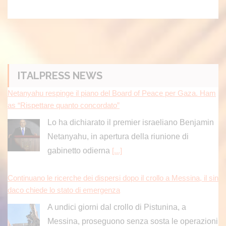
ITALPRESS NEWS
Netanyahu respinge il piano del Board of Peace per Gaza. Ham
as “Rispettare quanto concordato”
Lo ha dichiarato il premier israeliano Benjamin
Netanyahu, in apertura della riunione di
gabinetto odierna
[...]
Continuano le ricerche dei dispersi dopo il crollo a Messina, il sin
daco chiede lo stato di emergenza
A undici giorni dal crollo di Pistunina, a
Messina, proseguono senza sosta le operazioni