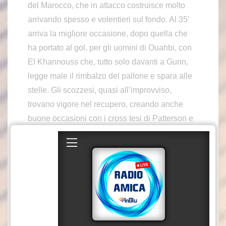
del Marocco, che in attacco costruisce molto
arrivando spesso e volentieri sul fondo. Al 35′
arriva la migliore occasione, dopo quella che
ha portato al gol, per gli uomini di Ouahbi, con
El Khannouss che, tutto solo davanti a Gunn,
legge male il rimbalzo del pallone e spara alle
stelle. Gli scozzesi, quasi all’improvviso,
trovano vigore nel recupero, creando anche
buone occasioni con i cross tesi di Patterson e
Robertson sui quali non arrivano,
rispettivamente, Adams e McGinn.
Ma la nazionale di Clark non riesce a far
proseguire il momento positivo anche nel
secondo tempo, dove è il Marocco ad andare di
nuovo vicino al gol: al 50′ El Khannouss arriva
di nuovo sul fondo e mette in mezzo per