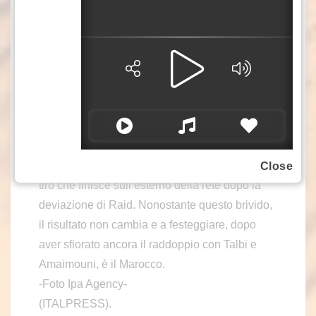
Saibari, chiuso da un grande intervento di
Hendry con la palla che poi termina sulla
traversa. Due minuti dopo, lo stesso El
Khannouss colpisce di testa da calcio d’angolo
chiamando al buon intervento Gunn. Il Marocco
non riesce a chiudere la partita e, come nel
primo tempo, la Scozia prende coraggio nel
finale di frazione aggrappandosi alle incursioni
di McTominay, che all’85’ si crea lo spazio per il
Close
tiro che finisce sull’esterno della rete dopo la
deviazione di Raid. Nonostante questo brivido,
il risultato non cambia e a festeggiare, dopo
aver sfiorato ancora il raddoppio con Talbi e
Amaimouni, è il Marocco.
-Foto Ipa Agency-
(ITALPRESS).