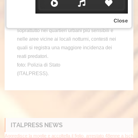
L’operazione ha coinvolto anche gli equipaggi
del Reparto Prevenzione Crimine e altri uffici
Close
delle Questure. I controlli si sono concentrati
soprattutto nei quartieri urbani più sensibili e
nelle aree vicine ai locali notturni, contesti nei
quali si registra una maggiore incidenza dei
reati predatori.
foto: Polizia di Stato
(ITALPRESS).
ITALPRESS NEWS
Aggredisce la moglie e accoltella il figlio, arrestato 48enne a Isch