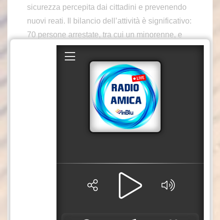
sicurezza percepita dai cittadini e prevenendo
nuovi reati. Il bilancio dell’attività è significativo:
70 persone arrestate, tra cui un minorenne, e
264 denunciate a piede libero, delle quali 25
minori. Nel corso dei controlli sono state
identificate complessivamente 27.638 persone,
tra cui 1.354 minorenni. Gli investigatori hanno
inoltre sequestrato 29 arnesi da scasso, 13.035
euro in contanti, capi d’abbigliamento firmati,
gioielli e altri preziosi, oltre a 2.000 pacchetti di
sigarette per un valore di circa 10 mila euro. Sul
fronte della prevenzione, sono state
sequestrate 19 armi da fuoco con relativo
munizionamento e 11 armi bianche, tra cui
coltelli, machete, sciabole, accette e sfollagente
telescopici.