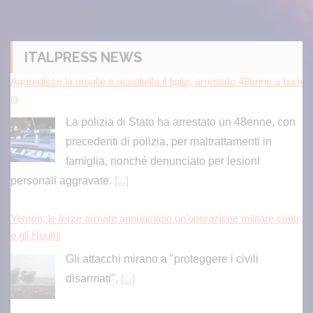
ITALPRESS NEWS
Aggredisce la moglie e accoltella il figlio, arrestato 48enne a Isch
ia
La polizia di Stato ha arrestato un 48enne, con
precedenti di polizia, per maltrattamenti in
famiglia, nonché denunciato per lesioni
personali aggravate.
[...]
Yemen, le forze armate annunciano un’operazione militare contr
o gli Houthi
Gli attacchi mirano a "proteggere i civili
disarmati".
[...]