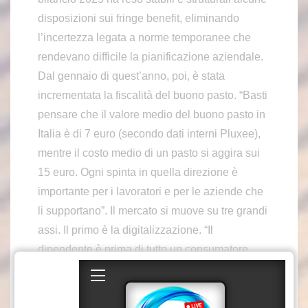
disposizioni sui fringe benefit, eliminando
l’incertezza legata a norme temporanee che
rendevano difficile la pianificazione aziendale.
Dal gennaio di quest’anno, poi, è stata
incrementata la fiscalità del buono pasto. “Basti
pensare che il valore medio del buono pasto in
Italia è di 7 euro (secondo dati interni Pluxee),
mentre il costo medio di un pasto si aggira sui
15 euro. Ogni spinta in quella direzione è
importante per i lavoratori e per le aziende che
li supportano”. Il mercato si muove su tre grandi
assi. Il primo è la digitalizzazione. “Il
dipendente è prima di tutto un consumatore,
abituato a gestire il digitale in tutti i suoi
processi di acquisto. Le aziende devono
operare in modo estremamente digitalizzato per