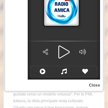
garantire un’esperienza utente fluida e
semplice. Ed è una situazione win-win: il
digitale semplifica la vita a chi gestisce i servizi
welfare all’interno delle imprese e a chi ne
fruisce”. Il secondo asse riguarda le piccole e
medie imprese. Fino a oggi il welfare aziendale
è stato prerogativa delle grandi aziende – circa
il 70% delle quali dispone già di strumenti in tal
senso – ma la tendenza sta cambiando. “I
contratti collettivi stanno svolgendo un ruolo
determinante: circa 20 CCNL, dagli Orafi al
Metalmeccanico, abbracciano strumenti di
Close
welfare. Le aziende sono in qualche modo
guidate verso un modello virtuoso”. Per le PMI,
tuttavia, la sfida principale resta culturale.
“Quello che serve è fare formazione, portare