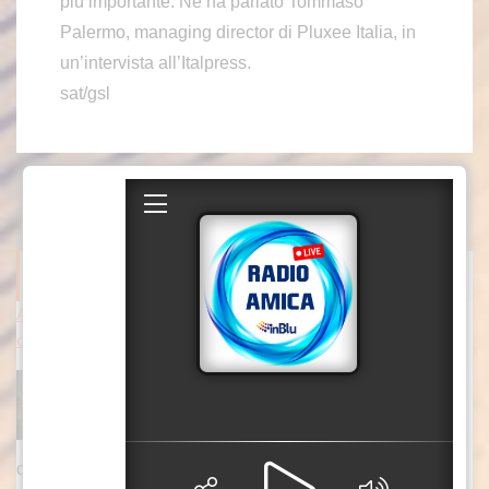
più importante. Ne ha parlato Tommaso
Palermo, managing director di Pluxee Italia, in
un’intervista all’Italpress.
sat/gsl
ITALPRESS NEWS
Attacchi russi nella notte vicino Kiev, tre morti tra cui un bambin
o
KIEV (UCRAINA) (ITALPRESS) – Notte di
attacchi russi a Kiev e dintorni. Il bilancio è di
tre persone morte, tra cui un bambino, secondo
quando riferiscono le autorità ucraine. La
[...]