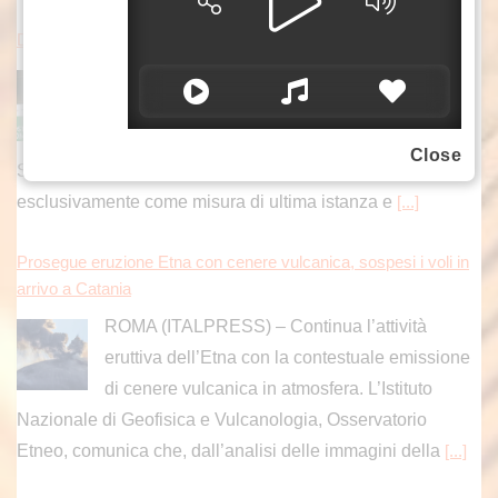
Delrio “Chiudere i confini è colpo al cuore dell’Europa”
ROMA (ITALPRESS) – «Il commissario Ue
all’immigrazione Brunner, un conservatore, ha
detto che la sospensione dell’accordo di
Close
Schengen, può essere presa in considerazione
esclusivamente come misura di ultima istanza e
[...]
Prosegue eruzione Etna con cenere vulcanica, sospesi i voli in
arrivo a Catania
ROMA (ITALPRESS) – Continua l’attività
eruttiva dell’Etna con la contestuale emissione
di cenere vulcanica in atmosfera. L’Istituto
Nazionale di Geofisica e Vulcanologia, Osservatorio
Etneo, comunica che, dall’analisi delle immagini della
[...]