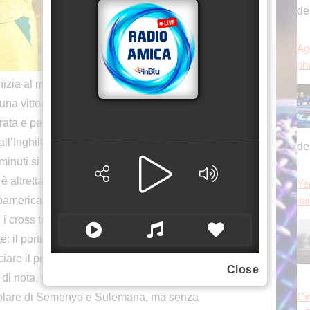
Agg
nn
 al meglio il percorso del Ghana ai Mondiali
na vittoria di misura per 1-0 grazie alla rete al 95′
de
brata e per larghi tratti avara di emozioni, regalando
 all’Inghilterra) alla nazionale guidata da Queiroz.
Ye
minuti si rende pericoloso con la bella deviazione
ita
 altrettanto efficace l’intervento di Zigi. L’avvio
roamericana, che dimostra di avere buone idee e
 i cross tentati dagli uomini di Christiansen, ma
te: il portiere ghanese subisce anche diversi colpi
sciare il posto ad Asare. Al contrario di Panama, il
Close
Ci
 di nota, nonostante Queiroz rimescoli spesso la
a 
ticolare di Semenyo e Sulemana, ma senza