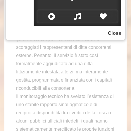
avvalendosi della forza di intimidazione della
cosca, abbia esercitato gravi pressioni e larvate
minacce nei confronti del personale comunale,
per imporre la stesura assistita dei documenti di
Close
gara. Al contempo, venivano avvicinati e
scoraggiati i rappresentanti di ditte concorrenti
esterne. Pertanto, il servizio è stato così
formalmente aggiudicato ad una ditta
fittiziamente intestata a terzi, ma interamente
gestita, programmata e finanziata con i capitali
riconducibili alla consorteria.
Il monitoraggio tecnico ha svelato l’esistenza di
uno stabile rapporto sinallagmatico e di
reciproca disponibilità tra i vertici della cosca e
alcuni pubblici ufficiali infedeli, i quali hanno
sistematicamente mercificato le proprie funzioni