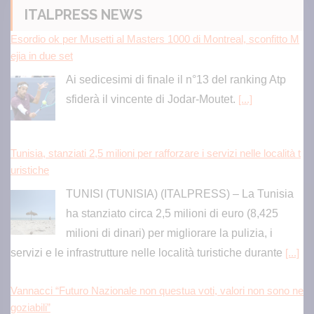
ITALPRESS NEWS
Tunisia, stanziati 2,5 milioni per rafforzare i servizi nelle località t
uristiche
TUNISI (TUNISIA) (ITALPRESS) – La Tunisia
ha stanziato circa 2,5 milioni di euro (8,425
milioni di dinari) per migliorare la pulizia, i
servizi e le infrastrutture nelle località turistiche durante
[...]
Vannacci “Futuro Nazionale non questua voti, valori non sono ne
goziabili”
Cina annuncia contromisure nei confronti di sei entità statunitens
i
Il ministero cinese del Commercio oggi ha annunciato la
decisione di adottare contromisure nei confronti di sei
entità statunitensi, tra cui Applied DNA Sciences.
[...]