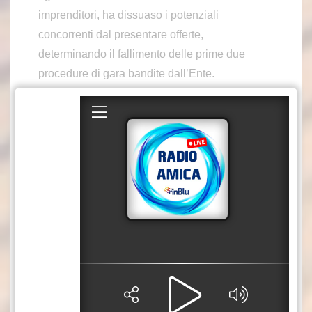
imprenditori, ha dissuaso i potenziali
concorrenti dal presentare offerte,
determinando il fallimento delle prime due
procedure di gara bandite dall’Ente.
L’aggiudicazione formale dell’appalto è stata
quindi pilotata, al terzo bando di gara, in favore
della ditta individuale chiaramente riconducibile
al capo cosca, dove ha partecipato solamente
un’azienda boschiva compiacente, la quale
avrebbe concordato la presentazione
dell’offerta direttamente con l’organizzazione
criminale.
Per quanto concerne il servizio di refezione e
mensa scolastica, con dinamiche simili,
risultano acquisiti gravi elementi indiziari che
appalesano come il vertice dell’organizzazione,