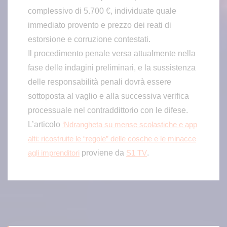
complessivo di 5.700 €, individuate quale
immediato provento e prezzo dei reati di
estorsione e corruzione contestati.
Il procedimento penale versa attualmente nella
fase delle indagini preliminari, e la sussistenza
delle responsabilità penali dovrà essere
sottoposta al vaglio e alla successiva verifica
processuale nel contraddittorio con le difese.
L’articolo
‘Ndrangheta su mense scolastiche e app
alti: ricostruite le “regole” delle cosche e le minacce
proviene da
.
agli imprenditori
S1 TV