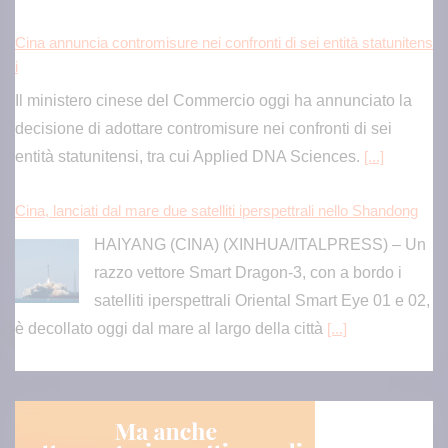
Cina, lanciati dal mare due satelliti iperspettrali nello Shandong
HAIYANG (CINA) (XINHUA/ITALPRESS) – Un
razzo vettore Smart Dragon-3, con a bordo i
satelliti iperspettrali Oriental Smart Eye 01 e 02,
è decollato oggi dal mare al largo della città
[...]
Esordio ok per Musetti al Masters 1000 di Montreal, sconfitto M
ejia in due set
Ai sedicesimi di finale il n°13 del ranking Atp
sfiderà il vincente di Jodar-Moutet.
[...]