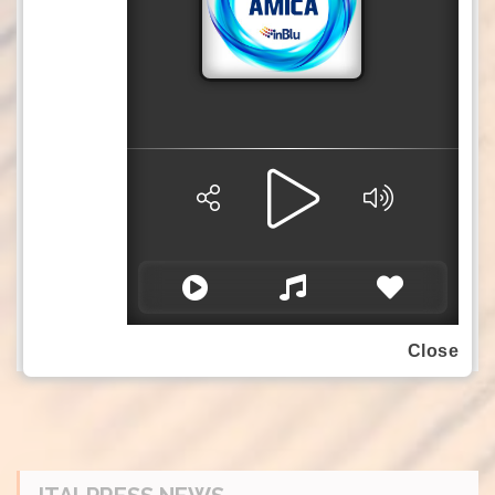
Italia, hanno allestito padiglioni nazionali
all’evento. Trenta importanti case editrici
internazionali, tra cui Springer Nature, Penguin
Random House e Cengage, espongono inoltre
le proprie pubblicazioni.
Nella sezione dedicata all’editoria online,
aziende quali Tencent, Douyin e NetEase
presentano opere di letteratura online, giochi
online e di animazione.
(ITALPRESS).
-Foto Xinhua-
Close