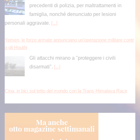
precedenti di polizia, per maltrattamenti in
famiglia, nonché denunciato per lesioni
personali aggravate.
[...]
Yemen, le forze armate annunciano un’operazione militare contr
o gli Houthi
Gli attacchi mirano a "proteggere i civili
disarmati".
[...]
Cina, in bici sul tetto del mondo con la Trans-Himalaya Race