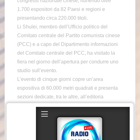
congressi nazionale cinese, riunendo oltre
1.700 espositori da 82 Paesi e regioni e
presentando circa 220.000 titoli.
Li Shulei, membro dell’Ufficio politico del
Comitato centrale del Partito comunista cinese
(PCC) e a capo del Dipartimento informazioni
del Comitato centrale del PCC, ha visitato la
fiera nel giorno dell’apertura per condurre uno
studio sull’evento.
L’evento di cinque giorni copre un’area
espositiva di 60.000 metri quadrati e presenta
sezioni dedicate, tra le altre, all’editoria
nazionale, a quella estera e all’editoria online.
Gli Emirati Arabi Uniti sono il Paese ospite
d’onore di quest’anno.
Oltre 20 Paesi, tra cui Russia, Germania e