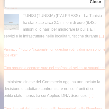
Close
Tunisia, stanziati 2,5 milioni per rafforzare i servizi nelle località t
uristiche
TUNISI (TUNISIA) (ITALPRESS) – La Tunisia
ha stanziato circa 2,5 milioni di euro (8,425
milioni di dinari) per migliorare la pulizia, i
servizi e le infrastrutture nelle località turistiche durante
[...]
Vannacci “Futuro Nazionale non questua voti, valori non sono ne
goziabili”
Cina annuncia contromisure nei confronti di sei entità statunitens
i
Il ministero cinese del Commercio oggi ha annunciato la
decisione di adottare contromisure nei confronti di sei
entità statunitensi, tra cui Applied DNA Sciences.
[...]
Cina, lanciati dal mare due satelliti iperspettrali nello Shandong