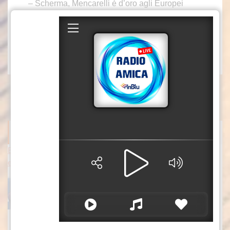
– Scherma, Mencarelli è d’oro agli Europei
– Endas, Opes e Acsi lanciano Carta Verde per
sport più sostenibile
azn
ITALPRESS NEWS
Esordio ok per Musetti al Masters 1000 di Montreal, sconfitto M
ejia in due set
Ai sedicesimi di finale il n°13 del ranking Atp
sfiderà il vincente di Jodar-Moutet.
[...]