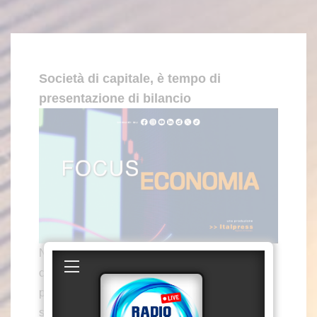
Società di capitale, è tempo di
presentazione di bilancio
NAPOLI (ITALPRESS) – Per le società di
capitale è tempo di presentare il bilancio. Il
punto dell’economista Gianni Lepre.
sat/gsl