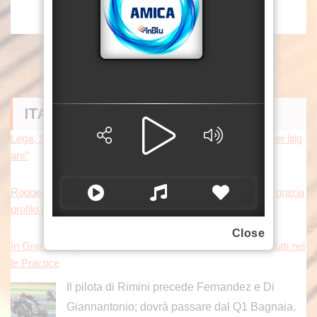
ITALPRESS NEWS
Lega, Salvini “Al direttivo ho tanto da fare, non ho tempo per litig
are”
Roggero, Salvini “Avanti su norma anti-risarcimenti. Sulla grazia
profilo basso”
Close
In Gran Bretagna Bezzecchi torna in sella ed è davanti a tutti nel
le Practice
Il pilota di Rimini precede Fernandez e Di
Giannantonio; dovrà passare dal Q1 Bagnaia.