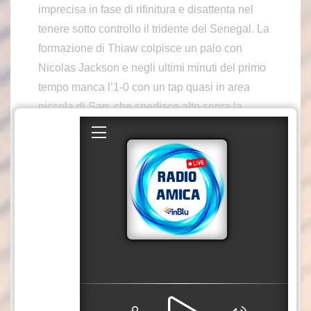
imprecisa in fase di rifinitura e disattenta nel
tenere sotto controllo il tridente del Senegal. La
formazione di Thiaw colpisce un palo con
Nicolas Jackson e negli ultimi minuti del primo
tempo manca l’1-0 con un tap quasi in area
piccola di Sarr, che spedisce alto sopra la
traversa da pochi passi.
In apertura di secondo tempo ci prova subito
Douè, che manda a lato di sinistro dal limite
dell’area. La prima vera occasione per i Bleus
la crea Olise al 50′: sbavatura in disimpegno
del Senegal, l’esterno del Bayern Monaco si
mette in proprio, salta Koulibaly ma trova la
respinta di un attento Mendy. Inizia a salire di
giri il pressing della Francia: Al 56′ Olise serve
Mbappè in area, ma il centravanti del Real