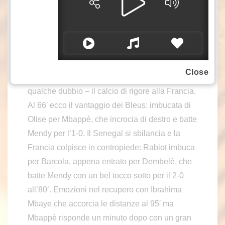
Madrid non angola il suo destro e centra la
sagoma di Mendy. Al 58′ Mbappè va via sulla
fascia a Manè, che interviene in scivolata in
area e manda giù l’attaccante della squadra di
Deschamps. Dopo un on field review, l’arbitro
Close
Faghani decide di non assegnare – con più di
qualche dubbio – il calcio di rigore alla Francia.
Al 66′ ecco il vantaggio dei Bleus: imbucata di
Olise per Mbappè, che incrocia di destro e batte
Mendy per l’1-0. Il Senegal si sbilancia e la
Francia colpisce in contropiede: Rabiot imbuca
per Barcola, appena entrato per Dembelè, che
batte Mendy con un bel tocco sotto per il 2-0
all’80’. Emozioni nel recupero con Ibrahima
Mbaye che accorcia le distanze al 95′ ma
Mbappè risponde un minuto dopo con un gran