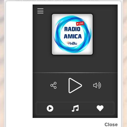
I proventi netti della cessione, interamente su
base cassa, “rafforzeranno la struttura
patrimoniale del Gruppo, offrendo maggiore
flessibilità per proseguire nel percorso di
trasformazione strategica in corso – sottolinea
Engineering -. A seguito dei positivi risultati
finanziari registrati negli ultimi trimestri, il
Gruppo prosegue nella direzione intrapresa,
puntando sul rafforzamento di un modello
industriale incentrato su mix di business a
maggior valore e sul ruolo centrale della GenAI
(Intelligenza Artificiale Generativa). In questo
quadro si inserisce il recente lancio di IS-IA
(Italy’s Sovereign Intelligence Architecture),
architettura modulare che si fonda sull’LLM
Close
(Large Language Model) proprietario EngGPT