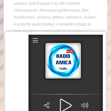
asiatico, dall’Europa e da altri contesti
internazionali. Attraverso performance, film,
installazioni, scultura, pittura, ceramica, ricamo
e pratiche partecipative, il progetto indaga le
rotte marittime come luoghi di passaggio e
trasformazione, ma anche come archivi di
storie, credenze e memorie condivise. La
mostra prosegue il percorso avviato nel 2024 e
consolida ulteriormente il ruolo della Thailandia
come protagonista di una crescente diplomazia
culturale internazionale. Tra gli artisti presenti
figurano nomi di rilievo come Marina
Abramovic, Amanda Coogan, Pichet Klunchun,
Mutmee Pimdao Panichsamai, Aleksandar
Timotic, Arahmaiani, Martha Atienza e Ong Kian
Peng, insieme a una nuova generazione di