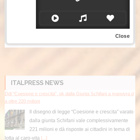
autori che affrontano questioni legate
all’identità, alla spiritualità, all’ecologia e alla
trasformazione sociale.
mgg/gtr (fonte video: Bangkok Art Biennale)
Close
Ddl “Coesione e crescita”, ok dalla Giunta Schifani a manovra d
a oltre 220 milioni
ITALPRESS NEWS
Il disegno di legge “Coesione e crescita” varato
dalla giunta Schifani vale complessivamente
221 milioni e dà risposte ai cittadini in tema di
lotta al caro-vita
[...]
Prima Comunicazione, il mondo dell’informazione al centro del n
uovo numero