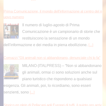
Il numero di luglio-agosto di Prima
Comunicazione è un campionario di storie che
restituiscono la sensazione di un mondo
dell'informazione e dei media in piena ebollizione.
[...]
Comazzi “Gli animali non si abbandonano, denunciate chi lo fa”
MILANO (ITALPRESS) – “Non si abbandonano
gli animali, ormai ci sono soluzioni anche sul
piano turistico che rispondono a qualsiasi
esigenza. Gli animali, poi, lo ricordiamo, sono esseri
senzienti, sono
[...]
Storico en plein di Pellacani agli Europei di tuffi, il quinto oro arriv
a nel sincro con Pizzini
Chiara Pellacani ed Elisa Pizzini medaglia
d'oro nel trampolino sincro 3 metri agli Europei