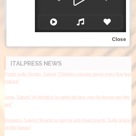
sat/gsl
(video di Stefano Vaccara)
Close
ITALPRESS NEWS
Ponte sullo Stretto, Salvini “Obiettivo iniziare lavori entro fine legi
slatura”
Lega, Salvini “Al direttivo ho tanto da fare, non ho tempo per litig
are”
Roggero, Salvini “Avanti su norma anti-risarcimenti. Sulla grazia
profilo basso”