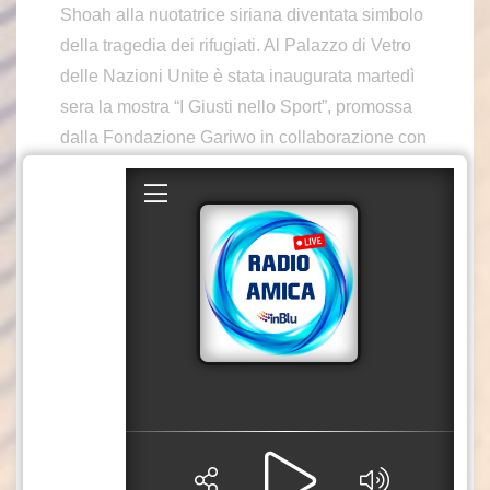
Shoah alla nuotatrice siriana diventata simbolo
della tragedia dei rifugiati. Al Palazzo di Vetro
delle Nazioni Unite è stata inaugurata martedì
sera la mostra “I Giusti nello Sport”, promossa
dalla Fondazione Gariwo in collaborazione con
la Rappresentanza Permanente d’Italia presso
l’Onu.
L’esposizione racconta le storie di uomini e
donne che hanno utilizzato lo sport non solo
come strumento di competizione, ma come
mezzo per difendere la dignità umana, i diritti
fondamentali e la libertà. In occasione
dell’inaugurazione abbiamo intervistato il
presidente della Fondazione Gariwo, Gabriele
Nissim, che ha illustrato il significato più
profondo dell’esposizione.