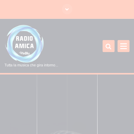
V
a
i
a
l
c
o
n
t
Tutta la musica che gira intorno...
e
n
u
t
o