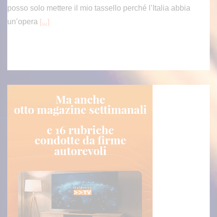
un’opera
[...]
Ponte sullo Stretto, Salvini “Obiettivo iniziare lavori entro fine legi
slatura”