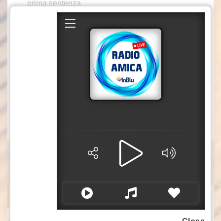
prima sentenza
– Ultimo rapporto Caritas: sempre più lavoratori
poveri
– Milan, il nuovo allenatore è il portoghese
Amorim
– IA e cybersicurezza, nasce il Security
Operation Center di Liguria Digitale
– Previsioni 3B Meteo 17 Giugno
azn
ITALPRESS NEWS
Lega, Salvini “Al direttivo ho tanto da fare, non ho tempo per litig