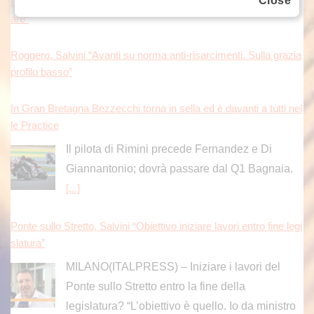
Close
are”
Roggero, Salvini “Avanti su norma anti-risarcimenti. Sulla grazia
profilo basso”
In Gran Bretagna Bezzecchi torna in sella ed è davanti a tutti nel
le Practice
Il pilota di Rimini precede Fernandez e Di
Giannantonio; dovrà passare dal Q1 Bagnaia.
[...]
Ponte sullo Stretto, Salvini “Obiettivo iniziare lavori entro fine legi
slatura”
MILANO(ITALPRESS) – Iniziare i lavori del
Ponte sullo Stretto entro la fine della
legislatura? “L’obiettivo è quello. Io da ministro
posso solo mettere il mio tassello perché l’Italia abbia