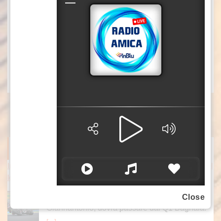
hanno la fortuna di vedere: panda giganti
selvatici, rinopitechi dorati e persino takin.
(XINHUA/ITALPRESS).
mec/sat/mca1
(Fonte video: Xinhua)
ITALPRESS NEWS
In Gran Bretagna Bezzecchi torna in sella ed è davanti a tutti nel
le Practice
Il pilota di Rimini precede Fernandez e Di
Close
Giannantonio; dovrà passare dal Q1 Bagnaia.