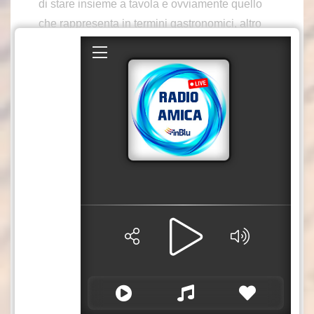
di stare insieme a tavola e ovviamente quello
che rappresenta in termini gastronomici, altro
elemento di forza. Tutto questo – afferma il
ministro dell’Agricoltura, Francesco Lollobrigida
– lo festeggiamo a Verona, insieme alla musica
lirica, e contemporaneamente lanciamo la
candidatura della canzone napoletana classica.
Ci sarà anche un grande brindisi, forse il più
grande, per i risultati ottenuti ma sarà anche un
brindisi augurale per i risultati che verranno in
un’Italia che bisogna leggerla in termini positivi,
anche in una situazione complessa come
quella che stiamo attraversando al livello
mondiale. Oggi l’Italia è un punto di riferimento
per molti”. Anche il ministro del Turismo,
Gianmarco Mazzi, ricorda come l’Italia sia