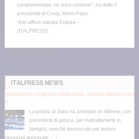
complementare, ne sono contento”, ha detto il
presidente di Covip, Mario Pepe.
-foto ufficio stampa Enpaia –
(ITALPRESS).
Aggredisce la moglie e accoltella il figlio, arrestato 48enne a Isch
ia
La polizia di Stato ha arrestato un 48enne, con
precedenti di polizia, per maltrattamenti in
famiglia, nonché denunciato per lesioni
ITALPRESS NEWS
personali aggravate.
[...]
Yemen, le forze armate annunciano un’operazione militare contr
o gli Houthi
Gli attacchi mirano a "proteggere i civili
disarmati".
[...]