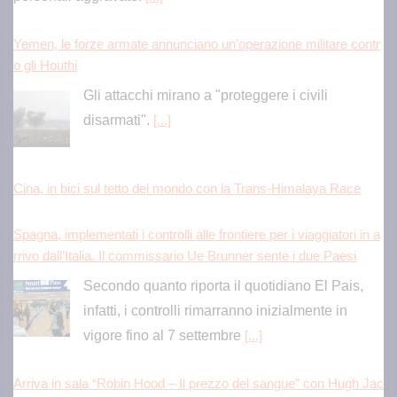
Cina, in bici sul tetto del mondo con la Trans-Himalaya Race
Spagna, implementati i controlli alle frontiere per i viaggiatori in a
rrivo dall’Italia. Il commissario Ue Brunner sente i due Paesi
Secondo quanto riporta il quotidiano El Pais,
infatti, i controlli rimarranno inizialmente in
vigore fino al 7 settembre
[...]
Arriva in sala “Robin Hood – Il prezzo del sangue” con Hugh Jac
kman
La leggenda di Robin Hood torna sul grande
schermo con un volto completamente nuovo.
[...]