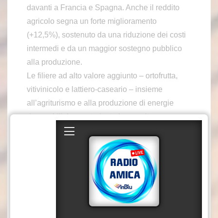
davanti a Francia e Spagna. Anche il reddito
agricolo segna un forte miglioramento
(+12,5%), sostenuto da una riduzione dei costi
intermedi e da un maggior sostegno pubblico
alla produzione.
Le filiere ad alto valore aggiunto – ortofrutta,
vitivinicolo e lattiero-caseario – insieme
all’agriturismo e alla produzione di energie
rinnovabili, hanno trainato la crescita.
L’occupazione resta stabile, con un aumento
del lavoro dipendente (+0,9%) e una
significativa presenza femminile, a conferma
della progressiva trasformazione sociale e
culturale del comparto.
L’Osservatorio Enpaia-Censis 2025 restituisce
un’immagine dinamica e profondamente