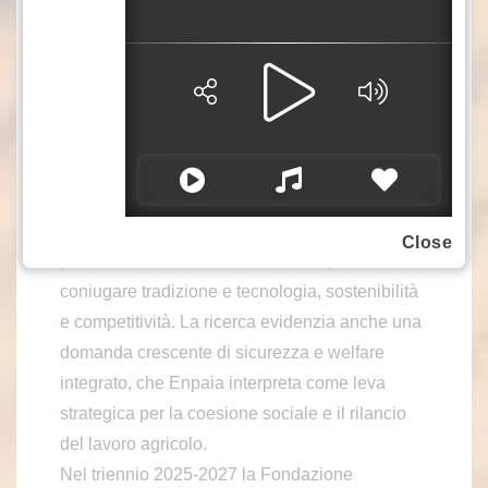
rinnovata dell’agricoltura italiana. Oltre l’80%
dei nuovi iscritti a Enpaia è rappresentato da
donne, segno di un crescente protagonismo
femminile nel settore. Parallelamente, aumenta
la quota di imprese guidate da under 40, più
attente alla qualità, all’innovazione e alla
transizione verde.
Il mondo agricolo si rivela sempre più
Close
professionale e multifunzionale, capace di
coniugare tradizione e tecnologia, sostenibilità
e competitività. La ricerca evidenzia anche una
domanda crescente di sicurezza e welfare
integrato, che Enpaia interpreta come leva
strategica per la coesione sociale e il rilancio
del lavoro agricolo.
Nel triennio 2025-2027 la Fondazione