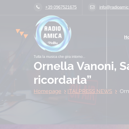
V
+39 0967521675
info@radioamica
a
i
a
l
H
c
o
n
Tutta la musica che gira intorno...
t
Ornella Vanoni, S
e
n
ricordarla”
u
t
Homepage
ITALPRESS NEWS
Orn
o