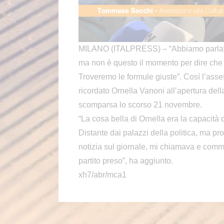
MILANO (ITALPRESS) – “Abbiamo parlato 
ma non è questo il momento per dire che 
Troveremo le formule giuste”. Così l’as
ricordato Ornella Vanoni all’apertura dell
scomparsa lo scorso 21 novembre.
“La cosa bella di Ornella era la capacità d
Distante dai palazzi della politica, ma p
notizia sul giornale, mi chiamava e comme
partito preso”, ha aggiunto.
xh7/abr/mca1