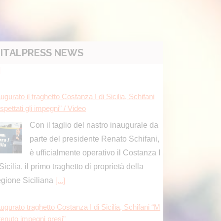
ITALPRESS NEWS
ugurato il traghetto Costanza I di Sicilia, Schifani
spettati gli impegni” / Video
Con il taglio del nastro inaugurale da
parte del presidente Renato Schifani,
è ufficialmente operativo il Costanza I
Sicilia, il primo traghetto di proprietà della
gione Siciliana
[...]
ugurato traghetto Costanza I di Sicilia, Schifani “M
tenuto impegni presi”
a, cresce il settore macchinari, a trainare le “attrez