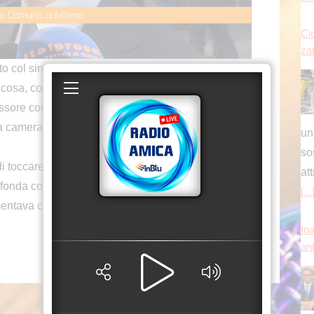
zat
col sindaco per capire subito come ricordarla,
cosa, come e in quale luogo sarà ricordata.
un
sessore comunale alla cultura Tommaso Sacchi ha
so
a camera ardente, a Milano, in onore dell’artista
at
[...
i toccare temi che riguardano la vita della città.
rofonda conoscitrice di Milano. Magari leggeva una
Ina
ntava con senso critico e intelligente e mai per
an
qu
un