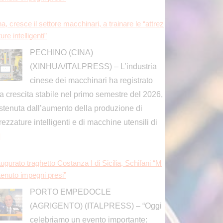
ure intelligenti”
PECHINO (CINA)
(XINHUA/ITALPRESS) – L’industria
cinese dei macchinari ha registrato
a crescita stabile nel primo semestre del 2026,
stenuta dall’aumento della produzione di
trezzature intelligenti e di macchine utensili di
]
ugurato traghetto Costanza I di Sicilia, Schifani “M
tenuto impegni presi”
PORTO EMPEDOCLE
(AGRIGENTO) (ITALPRESS) – “Oggi
celebriamo un evento importante:
ello di fare in modo che i trasporti della Sicilia,
itamente a questa nave, possano essere