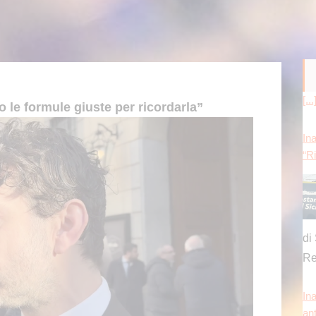
Ina
 le formule giuste per ricordarla”
“Ri
di 
Re
Ina
an
Cin