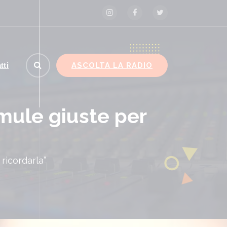
ASCOLTA LA RADIO
tti
mule giuste per
ricordarla”