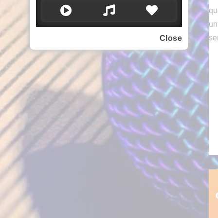
se
Close
Me
oc
es
di
[...