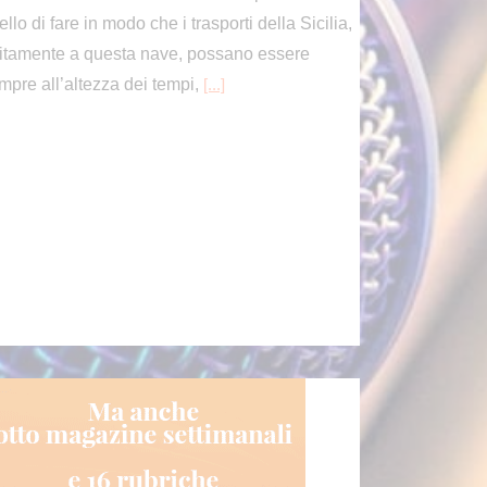
mpre all’altezza dei tempi,
[...]
loni risponde a Conte “Verità sul Covid non è un pr
esso politico, ma un dovere verso la nazione”
ROMA (ITALPRESS) – “Giuseppe
Conte sostiene che la Commissione
Covid sarebbe un “plotone di
ecuzione” orchestrato contro di lui. Solo che, a
fferenza sua, non mi interessa gettare fango su
]