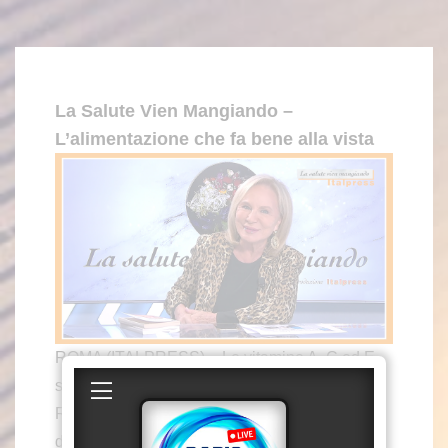
La Salute Vien Mangiando –
L’alimentazione che fa bene alla vista
ROMA (ITALPRESS) – Le vitamine A, C ed E
sono grandi alleate della vista. Ne parla
Rosanna Lambertucci nella nuova puntata
della rubrica “La salute vien mangiando”.