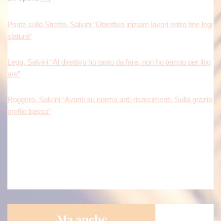
slatura”
Lega, Salvini “Al direttivo ho tanto da fare, non ho tempo per litig
are”
Roggero, Salvini “Avanti su norma anti-risarcimenti. Sulla grazia
profilo basso”
In Gran Bretagna Bezzecchi torna in sella ed è davanti a tutti nel
le Practice
Il pilota di Rimini precede Fernandez e Di
Giannantonio; dovrà passare dal Q1 Bagnaia.
[...]