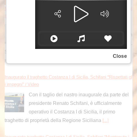
Meloni risponde a Conte “Verità sul Covid non è un processo pol
itico, ma un dovere verso la nazione”
ROMA (ITALPRESS) – “Giuseppe Conte
sostiene che la Commissione Covid sarebbe un
“plotone di esecuzione” orchestrato contro di lui.
Solo che, a differenza sua, non mi interessa gettare fango
Close
su
[...]
Inaugurato il traghetto Costanza I di Sicilia, Schifani “Rispettati gl
i impegni” / Video
Con il taglio del nastro inaugurale da parte del
presidente Renato Schifani, è ufficialmente
operativo il Costanza I di Sicilia, il primo
traghetto di proprietà della Regione Siciliana
[...]
Inaugurato traghetto Costanza I di Sicilia, Schifani “Mantenuto i