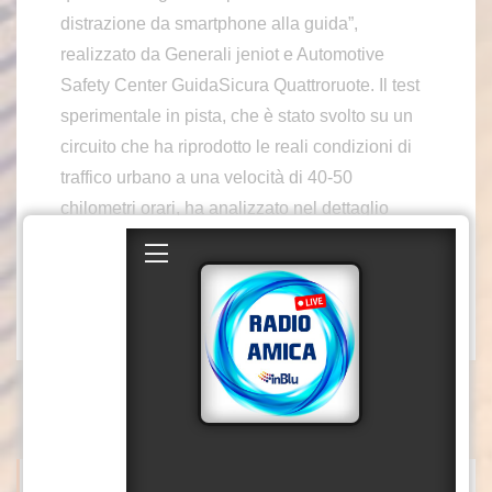
distrazione da smartphone alla guida”,
realizzato da Generali jeniot e Automotive
Safety Center GuidaSicura Quattroruote. Il test
sperimentale in pista, che è stato svolto su un
circuito che ha riprodotto le reali condizioni di
traffico urbano a una velocità di 40-50
chilometri orari, ha analizzato nel dettaglio
diverse attività che si svolgono con lo
smartphone.
col/sat/red
ITALPRESS NEWS