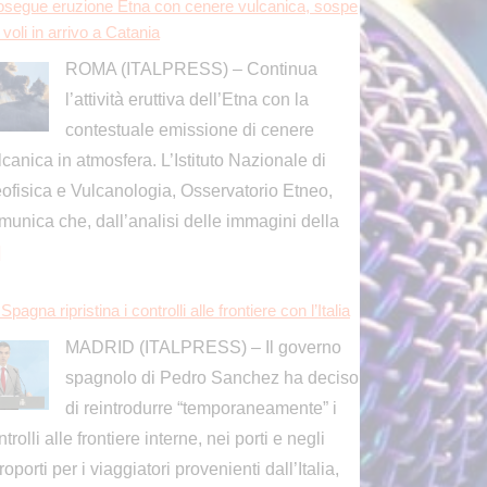
]
Spagna ripristina i controlli alle frontiere con l’Italia
MADRID (ITALPRESS) – Il governo
spagnolo di Pedro Sanchez ha deciso
di reintrodurre “temporaneamente” i
trolli alle frontiere interne, nei porti e negli
roporti per i viaggiatori provenienti dall’Italia,
condo
[...]
acchi russi nella notte vicino Kiev, tre morti tra cui
 bambino
KIEV (UCRAINA) (ITALPRESS) –
Notte di attacchi russi a Kiev e
dintorni. Il bilancio è di tre persone
rte, tra cui un bambino, secondo quando