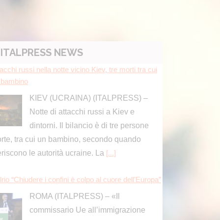
ITALPRESS NEWS
rio “Chiudere i confini è colpo al cuore dell’Europa”
ROMA (ITALPRESS) – «Il
commissario Ue all’immigrazione
Brunner, un conservatore, ha detto
e la sospensione dell’accordo di Schengen,
ò essere presa in considerazione
clusivamente come misura di ultima istanza e
]
osegue eruzione Etna con cenere vulcanica, sospe
i voli in arrivo a Catania