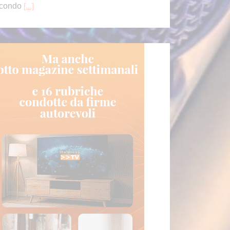
feriscono le autorità ucraine. La
[...]