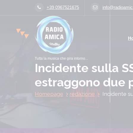
V
+39 0967521675
info@radioamica
a
i
a
l
H
c
o
n
Tutta la musica che gira intorno...
t
Incidente sulla S
e
n
estraggono due p
u
t
Homepage
redazione
Incidente s
o