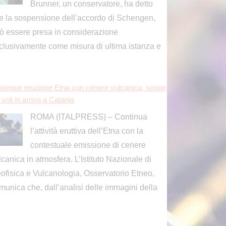
ROMA (ITALPRESS) – Continua
l’attività eruttiva dell’Etna con la
contestuale emissione di cenere
lcanica in atmosfera. L’Istituto Nazionale di
ofisica e Vulcanologia, Osservatorio Etneo,
munica che, dall’analisi delle immagini della
]
osegue eruzione Etna con cenere vulcanica, sospe
i voli in arrivo a Catania
ROMA (ITALPRESS) – Continua
l’attività eruttiva dell’Etna con la
contestuale emissione di cenere
lcanica in atmosfera. L’Istituto Nazionale di
ofisica e Vulcanologia, Osservatorio Etneo,
munica che, dall’analisi delle immagini della