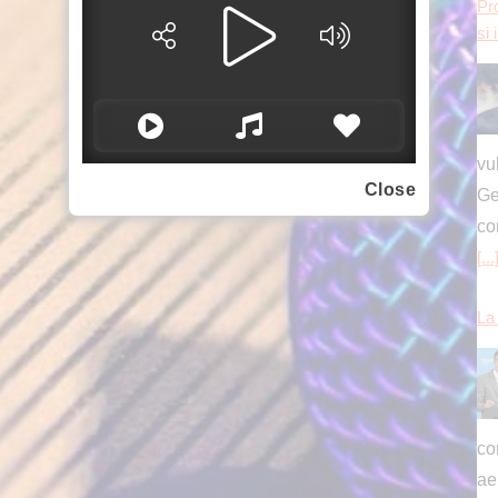
[...
La 
Close
con
ae
se
Att
un
mo