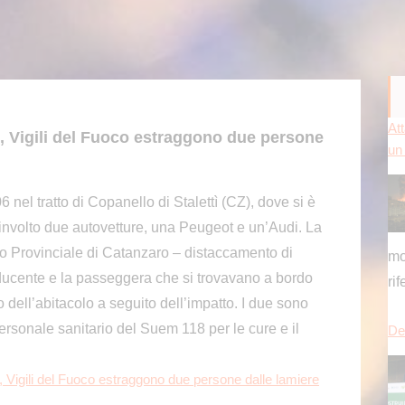
Del
, Vigili del Fuoco estraggono due persone
 nel tratto di Copanello di Stalettì (CZ), dove si è
oinvolto due autovetture, una Peugeot e un’Audi. La
ch
o Provinciale di Catanzaro – distaccamento di
pu
nducente e la passeggera che si trovavano a bordo
es
no dell’abitacolo a seguito dell’impatto. I due sono
[...
ersonale sanitario del Suem 118 per le cure e il
Pr
 Vigili del Fuoco estraggono due persone dalle lamiere
si 