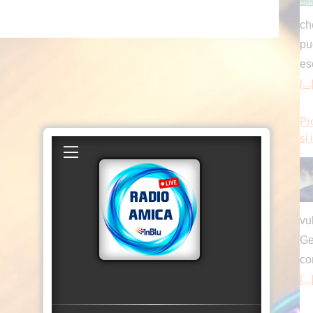
vu
Ge
co
[...
Pr
si 
vu
Ge
co