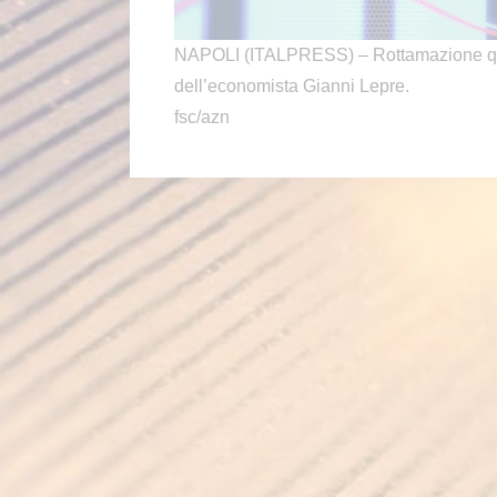
NAPOLI (ITALPRESS) – Rottamazione quinq
dell’economista Gianni Lepre.
fsc/azn