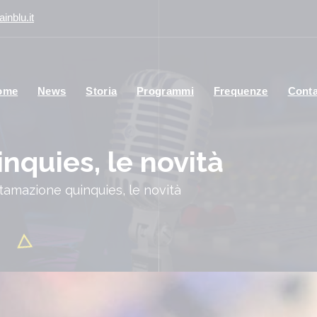
inblu.it
ome
News
Storia
Programmi
Frequenze
Conta
nquies, le novità
tamazione quinquies, le novità
Co
s 
pe