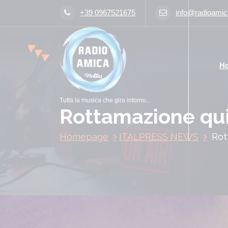
V
+39 0967521675
info@radioamica
a
i
a
l
H
c
o
n
Tutta la musica che gira intorno...
t
Rottamazione qui
e
n
Homepage
ITALPRESS NEWS
Rot
u
t
o