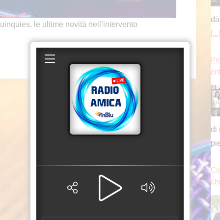
di
pi
uies, le ultime novità nell’intervento
Co
chi
tu
an
s
Sto
o o