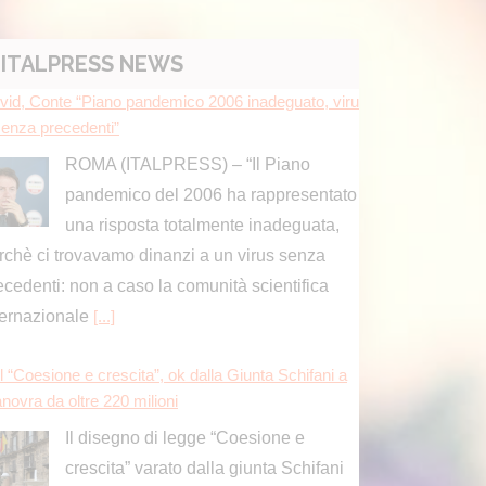
ecedenti: non a caso la comunità scientifica
ternazionale
[...]
ITALPRESS NEWS
l “Coesione e crescita”, ok dalla Giunta Schifani a
novra da oltre 220 milioni
Il disegno di legge “Coesione e
crescita” varato dalla giunta Schifani
vale complessivamente 221 milioni e
 risposte ai cittadini in tema di lotta al caro-vita
]
ima Comunicazione, il mondo dell’informazione al c
tro del nuovo numero
Il numero di luglio-agosto di Prima
Comunicazione è un campionario di
storie che restituiscono la sensazione