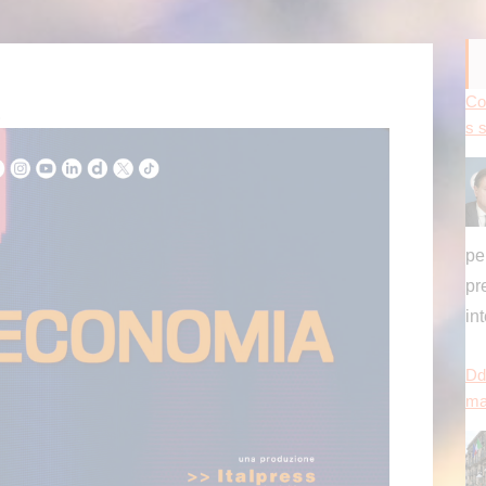
pr
in
Dd
ma
dà
[...
Pr
en