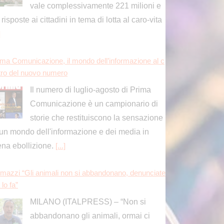
 un mondo dell'informazione e dei media in
ena ebollizione.
[...]
mazzi “Gli animali non si abbandonano, denunciate
 lo fa”
MILANO (ITALPRESS) – “Non si
abbandonano gli animali, ormai ci
sono soluzioni anche sul piano
ristico che rispondono a qualsiasi esigenza. Gli
imali, poi, lo ricordiamo, sono esseri senzienti,
ono
[...]
rico en plein di Pellacani agli Europei di tuffi, il quint
ro arriva nel sincro con Pizzini
Chiara Pellacani ed Elisa Pizzini
medaglia d'oro nel trampolino sincro 3