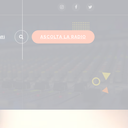
ASCOLTA LA RADIO
tti
vid, Conte “Piano pandemico 2006 inadeguato, viru
senza precedenti”
ROMA (ITALPRESS) – “Il Piano
pandemico del 2006 ha rappresentato
una risposta totalmente inadeguata,
rchè ci trovavamo dinanzi a un virus senza