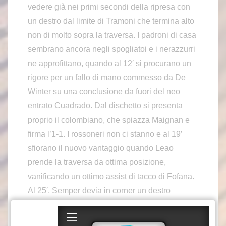
vedere già nei primi secondi della ripresa con
un destro dal limite di Tramoni che termina alto
non di molto sopra la traversa. I padroni di casa
sembrano ancora negli spogliatoi e i nerazzurri
ne approfittano, quando al 12′ si procurano un
rigore per un fallo di mano commesso da De
Winter su una conclusione da fuori del neo
entrato Cuadrado. Dal dischetto si presenta
proprio il colombiano, che spiazza Maignan e
firma l’1-1. I rossoneri non ci stanno e al 19′
sfiorano il nuovo vantaggio quando Leao
prende la traversa da ottima posizione,
vanificando un ottimo assist di tacco di Fofana.
Al 25′, Semper devia in corner un destro
potente e preciso di Saelemaekers dalla lunga
distanza. Al 41′, accade l’impensabile.