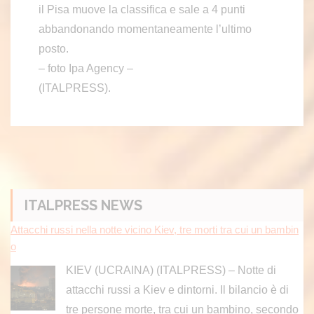
il Pisa muove la classifica e sale a 4 punti
abbandonando momentaneamente l’ultimo
posto.
– foto Ipa Agency –
(ITALPRESS).
Attacchi russi nella notte vicino Kiev, tre morti tra cui un bambin
o
KIEV (UCRAINA) (ITALPRESS) – Notte di
ITALPRESS NEWS
attacchi russi a Kiev e dintorni. Il bilancio è di
tre persone morte, tra cui un bambino, secondo
quando riferiscono le autorità ucraine. La
[...]
Delrio “Chiudere i confini è colpo al cuore dell’Europa”