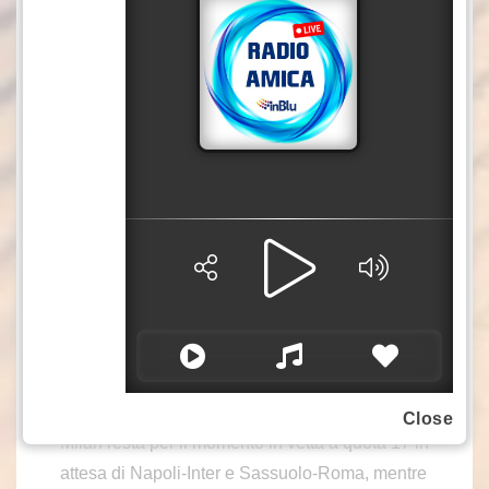
Akinsanmiro verticalizza per Nzola, tenuto in
gioco da Athekame, che si invola verso la porta
e trafigge Maignan per il 2-1. Dopo una lunga
revisione al Var per un presunto fallo in attacco
di Moreo su Gabbia, l’arbitro convalida il gol. Al
terzo minuto di recupero, Athekame rimedia alla
sua disattenzione quando Modric batte un
corner veloce e la palla finisce proprio sul
destro dell’esterno svizzero, che da fuori
sorprende Semper trovando anche l’aiuto del
palo interno per il 2-2. All’ultimo istante,
Saelemaekers si rende protagonista di una
serpentina in area di rigore dopo la quale va al
tiro con il destro, ma la sfera esce di un soffio. Il
Close
Milan resta per il momento in vetta a quota 17 in
attesa di Napoli-Inter e Sassuolo-Roma, mentre