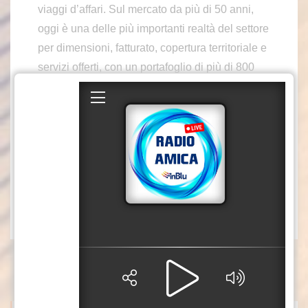
viaggi d’affari. Sul mercato da più di 50 anni,
oggi è una delle più importanti realtà del settore
per dimensioni, fatturato, copertura territoriale e
servizi offerti, con un portafoglio di più di 800
grandi clienti corporate nazionali e globali e
sedi in tutto il mondo. Abbiamo intervistato
Rosario Mariani, chairman di Cisalpina Tours
International USA, a margine del 50mo
anniversario della Niaf e della cerimonia di
consegna degli Italpress Awards.
abr/mrv/xp6/gtr