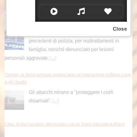
ITALPRESS NEWS
Aggredisce la moglie e accoltella il figlio, arrestato 48enne a Isch
ia
Close
La polizia di Stato ha arrestato un 48enne, con
precedenti di polizia, per maltrattamenti in
famiglia, nonché denunciato per lesioni
personali aggravate.
[...]
Yemen, le forze armate annunciano un’operazione militare contr
o gli Houthi
Gli attacchi mirano a "proteggere i civili
disarmati".
[...]
Cina, in bici sul tetto del mondo con la Trans-Himalaya Race