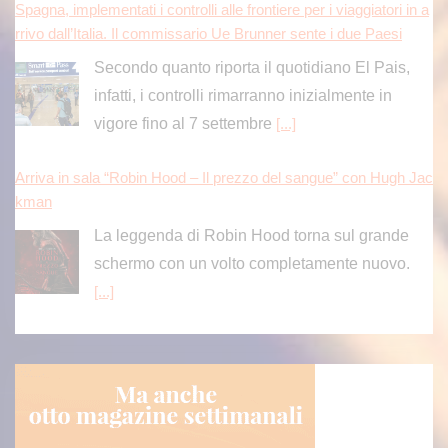
Spagna, implementati i controlli alle frontiere per i viaggiatori in a
rrivo dall’Italia. Il commissario Ue Brunner sente i due Paesi
Secondo quanto riporta il quotidiano El Pais,
infatti, i controlli rimarranno inizialmente in
vigore fino al 7 settembre
[...]
Arriva in sala “Robin Hood – Il prezzo del sangue” con Hugh Jac
kman
La leggenda di Robin Hood torna sul grande
schermo con un volto completamente nuovo.
[...]