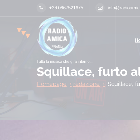
V
+39 0967521675
info@radioamica
a
i
a
l
H
c
o
n
Tutta la musica che gira intorno...
t
Squillace, furto a
e
n
Homepage
redazione
Squillace, f
u
t
o