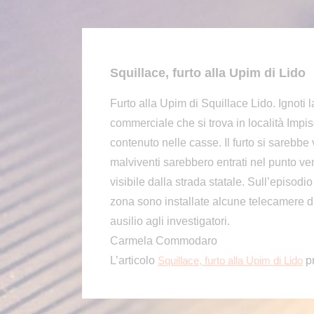
Squillace, furto alla Upim di Lido
Furto alla Upim di Squillace Lido. Ignoti la
commerciale che si trova in località Impi
contenuto nelle casse. Il furto si sarebbe 
malviventi sarebbero entrati nel punto ve
visibile dalla strada statale. Sull’episodi
zona sono installate alcune telecamere d
ausilio agli investigatori.
Carmela Commodaro
L’articolo
p
Squillace, furto alla Upim di Lido