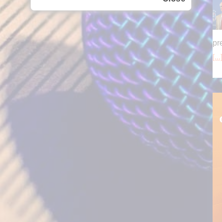
pr
[...