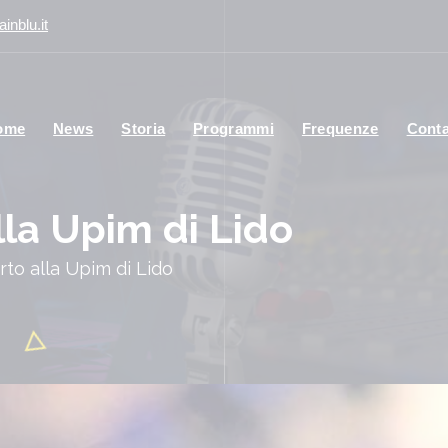
inblu.it
ome
News
Storia
Programmi
Frequenze
Conta
lla Upim di Lido
urto alla Upim di Lido