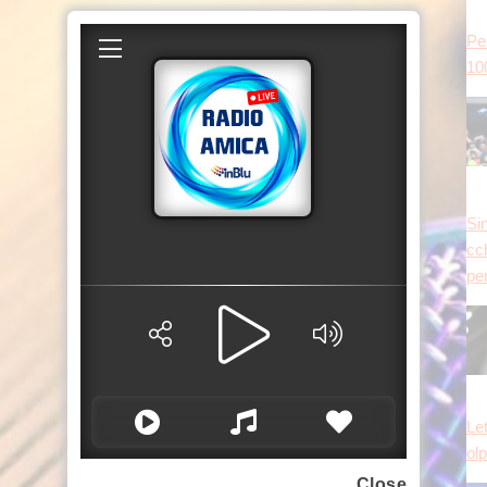
Per
10
Si
cc
pe
Let
olp
Close