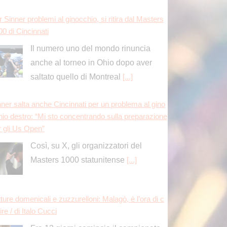
 Sinner problemi al ginocchio, si ritira dal Masters
00 di Cincinnati
Il numero uno del mondo rinuncia
anche al torneo in Ohio dopo aver
saltato quello di Montreal
[...]
nner salta anche Cincinnati per un problema al gino
hio destro: “Mi sto concentrando sulla preparazione
r gli Us Open”
Così, su X, gli organizzatori del
Masters 1000 statunitense
[...]
ture domenicali e zuzzurelloni: Malagò, è l’ora di c
ire / di Italo Cucci