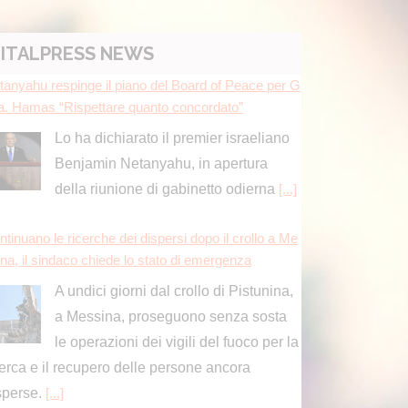
ITALPRESS NEWS
tanyahu respinge il piano del Board of Peace per G
a. Hamas “Rispettare quanto concordato”
Lo ha dichiarato il premier israeliano
Benjamin Netanyahu, in apertura
della riunione di gabinetto odierna
[...]
tinuano le ricerche dei dispersi dopo il crollo a Me
ina, il sindaco chiede lo stato di emergenza
A undici giorni dal crollo di Pistunina,
a Messina, proseguono senza sosta
le operazioni dei vigili del fuoco per la
cerca e il recupero delle persone ancora
sperse.
[...]