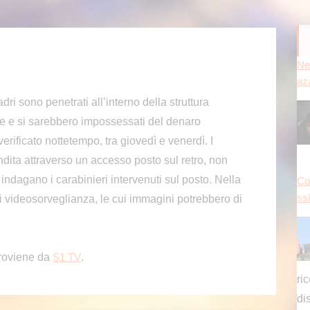
Ne
az
dri sono penetrati all’interno della struttura
se e si sarebbero impossessati del denaro
verificato nottetempo, tra giovedì e venerdì. I
ndita attraverso un accesso posto sul retro, non
o indagano i carabinieri intervenuti sul posto. Nella
Con
ss
i videosorveglianza, le cui immagini potrebbero di
roviene da
.
S1 TV
ri
di