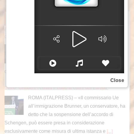
ITALPRESS NEWS
Attacchi russi nella notte vicino Kiev, tre morti tra cui un bambin
o
KIEV (UCRAINA) (ITALPRESS) – Notte di
attacchi russi a Kiev e dintorni. Il bilancio è di
tre persone morte, tra cui un bambino, secondo
quando riferiscono le autorità ucraine. La
[...]
Close
Delrio “Chiudere i confini è colpo al cuore dell’Europa”
ROMA (ITALPRESS) – «Il commissario Ue
all’immigrazione Brunner, un conservatore, ha
detto che la sospensione dell’accordo di
Schengen, può essere presa in considerazione
esclusivamente come misura di ultima istanza e
[...]