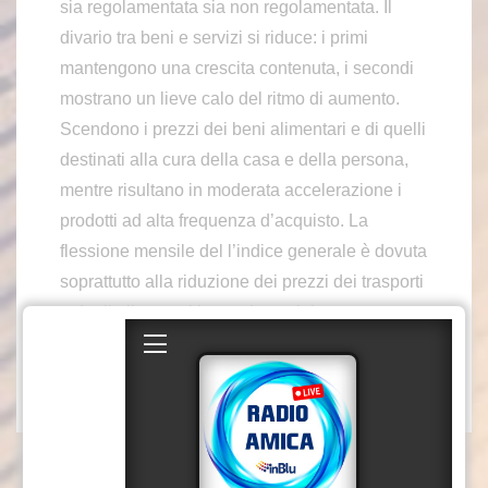
sia regolamentata sia non regolamentata. Il
divario tra beni e servizi si riduce: i primi
mantengono una crescita contenuta, i secondi
mostrano un lieve calo del ritmo di aumento.
Scendono i prezzi dei beni alimentari e di quelli
destinati alla cura della casa e della persona,
mentre risultano in moderata accelerazione i
prodotti ad alta frequenza d’acquisto. La
flessione mensile del l’indice generale è dovuta
soprattutto alla riduzione dei prezzi dei trasporti
e degli alimentari lavorati, parzialmente
compensata dal rialzo degli alimentari freschi.
sat/azn