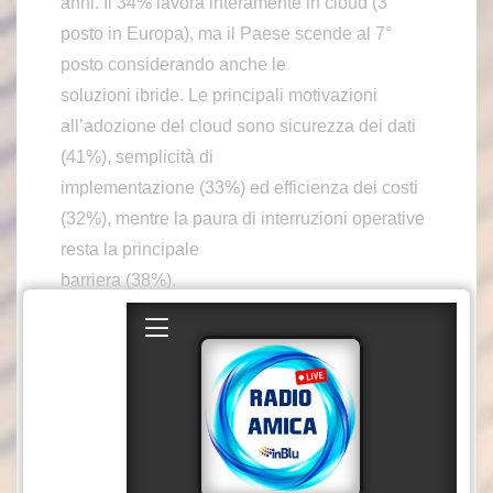
anni. Il 34% lavora interamente in cloud (3°
posto in Europa), ma il Paese scende al 7°
posto considerando anche le
soluzioni ibride. Le principali motivazioni
all’adozione del cloud sono sicurezza dei dati
(41%), semplicità di
implementazione (33%) ed efficienza dei costi
(32%), mentre la paura di interruzioni operative
resta la principale
barriera (38%).
Il 69% delle PMI italiane affida la contabilità a
studi professionali, confermando la forte fiducia
nella categoria.
Tuttavia, solo il 57% degli Studi supporta i
clienti nella scelta di soluzioni tecnologiche – il
dato più basso in Europa.