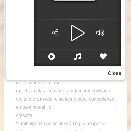
Sul fronte economico, solo il 66% degli Studi
italiani ha registrato una crescita dei ricavi negli
ultimi tre anni, contro
l’80% della media europea. Il 26% ha introdotto
modelli di lavoro ibrido, e l’investimento in
formazione e competenze
digitali resta inferiore rispetto a Paesi come
Belgio e Paesi Bassi.
Il report descrive dunque una professione in
Close
transizione: solida, centrale per la competitività
delle imprese italiane,
ma chiamata a colmare rapidamente il divario
digitale e a investire su tecnologia, competenze
e nuovi modelli di
crescita.
“L’intelligenza artificiale non è più un’ipotesi