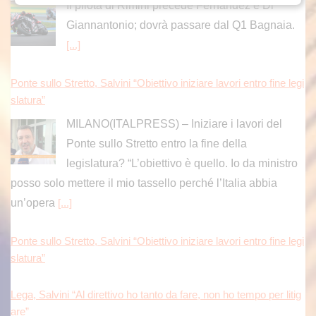
slatura”
MILANO(ITALPRESS) – Iniziare i lavori del
Ponte sullo Stretto entro la fine della
legislatura? “L’obiettivo è quello. Io da ministro
posso solo mettere il mio tassello perché l’Italia abbia
un’opera
[...]
Ponte sullo Stretto, Salvini “Obiettivo iniziare lavori entro fine legi
slatura”
Lega, Salvini “Al direttivo ho tanto da fare, non ho tempo per litig
are”
Roggero, Salvini “Avanti su norma anti-risarcimenti. Sulla grazia
profilo basso”