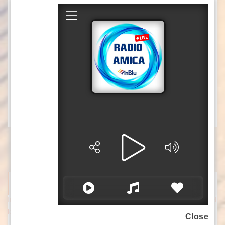
famiglia Schenone. Il nuovo brand, che ha
come presidente e CEO Giulio Schenone,
acquisisce la ventennale esperienza della
società fondata nel 2005. Nel 2024 il gruppo ha
registrato un fatturato consolidato di circa 103
milioni di euro, contando oltre 300 addetti in
tutto il mondo.
f42/mgg/gtr
In Gran Bretagna Bezzecchi torna in sella ed è davanti a tutti nel
le Practice
Il pilota di Rimini precede Fernandez e Di
Giannantonio; dovrà passare dal Q1 Bagnaia.
ITALPRESS NEWS
[...]
Close
Ponte sullo Stretto, Salvini “Obiettivo iniziare lavori entro fine legi