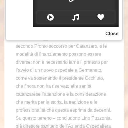
È urgente una vera integrazione organizzativa
e strutturale dell’Azienda, superando la storica
separazione tra area ospedaliera e area
universitaria, che continua a frenare efficienza e
Close
crescita”, si legge ancora nella nota. “Serve un
secondo Pronto soccorso per Catanzaro, e le
modalità di finanziamento possono essere
diverse: non è necessario farne il pretesto per
l’avvio di un nuovo ospedale a Germaneto,
come va sostenendo il presidente Occhiuto,
che finora non ha riservato alla sanità
catanzarese l’attenzione e la considerazione
che merita per la storia, la tradizione e le
professionalità che questa esprime da decenni.
Su questo terreno – concludono Lino Puzzonia,
già direttore sanitario dell’Azienda Ospedaliera