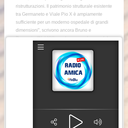
ristrutturazioni. Il patrimonio strutturale esistente
tra Germaneto e Viale Pio X è ampiamente
sufficiente per un moderno ospedale di grandi
dimensioni”, scrivono ancora Bruno e
Puzzonia. “Nel XXI secolo un grande ospedale
non si costruisce con cemento e mattoni, ma
con tecnologia e professionalità. Tutte le risorse
disponibili – e quelle che ancora si possono
reperire – devono essere destinate a
informatica, digitalizzazione, robotica,
intelligenza artificiale e accoglienza
alberghiera. Solo così si possono attrarre e
valorizzare le professionalità migliori e offrire
formazione qualificata alle nuove generazioni
di medici e operatori, che vanno anche
incentivati economicamente.