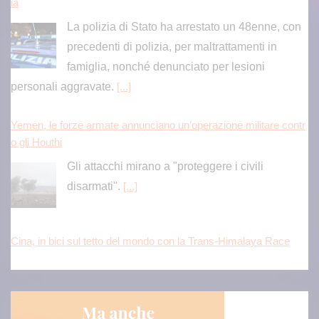
ia
La polizia di Stato ha arrestato un 48enne, con
precedenti di polizia, per maltrattamenti in
famiglia, nonché denunciato per lesioni
personali aggravate.
[...]
Yemen, le forze armate annunciano un’operazione militare contr
o gli Houthi
Gli attacchi mirano a "proteggere i civili
disarmati".
[...]
Cina, in bici sul tetto del mondo con la Trans-Himalaya Race