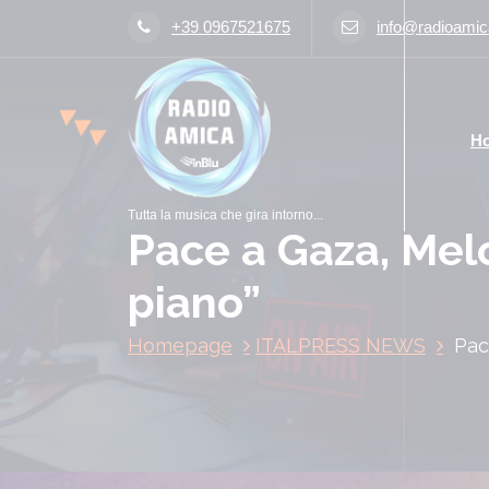
V
+39 0967521675
info@radioamica
a
i
a
l
H
c
o
n
Tutta la musica che gira intorno...
t
Pace a Gaza, Melo
e
n
piano”
u
t
Homepage
ITALPRESS NEWS
Pac
o