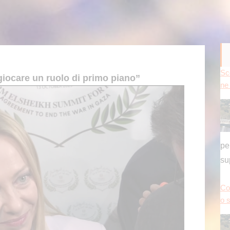
Sc
giocare un ruolo di primo piano”
ne 
pe
su
Co
o s