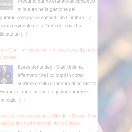
Presunto danno erariale da circa 600
mila euro nella gestione dei
puratori comunali e consortili in Calabria. La
ocura regionale della Corte dei conti ha
tificato un
[...]
mp “Con l’Iran siamo vicini a un accordo, il petrolio
 crollare”
Il presidente degli Stati Uniti ha
affermato che i colloqui in corso
sull'Iran e sulla riapertura dello Stretto
 Hormuz stanno facendo registrare progressi
gnificativi
[...]
oni ucraini colpiscono una raffineria in Russia, Mos
 attacca due navi mercantili vicino Odessa