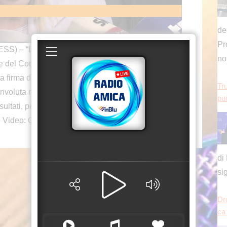
de
Pr
 “L’Italia è qui per dire che c’è ed è pronta a
no
te del Consiglio, Giorgia Meloni, nel corso di un
firma dell’accordo di pace per Gaza. “Tutti sanno
Tru
envoluta nella regione che riesce a dialogare con
può
risultati, penso che in questa fase possa giocare un
e Video: Giorgia Meloni
di
si
Dr
ca