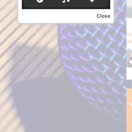
Close
Es
con