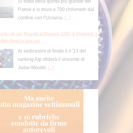
Si tratta della quinta più grande del
Paese e si trova a 700 chilometri dal
confine con l'Ucraina.
[...]
ordio ok per Musetti al Masters 1000 di Montreal, s
fitto Mejia in due set
Ai sedicesimi di finale il n°13 del
ranking Atp sfiderà il vincente di
Jodar-Moutet.
[...]