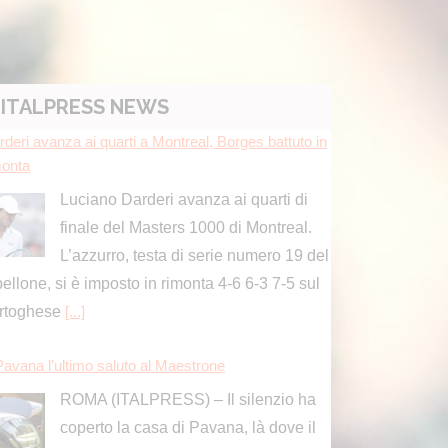
rderi avanza ai quarti a Montreal, Borges battuto in
monta
Luciano Darderi avanza ai quarti di
ITALPRESS NEWS
finale del Masters 1000 di Montreal.
L’azzurro, testa di serie numero 19 del
bellone, si è imposto in rimonta 4-6 6-3 7-5 sul
rtoghese
[...]
Pavana l’ultimo saluto al Maestrone
ROMA (ITALPRESS) – Il silenzio ha
coperto la casa di Pavana, là dove il
fiume scorre lento tra i sassi
ll’Appennino. Con la stessa sobria timidezza
lle sue storie, l’addio
[...]