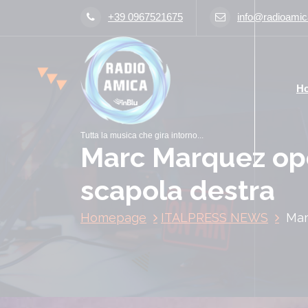
V
+39 0967521675
info@radioamica
a
i
a
l
H
c
o
n
Tutta la musica che gira intorno...
t
Marc Marquez ope
e
n
scapola destra
u
t
Homepage
ITALPRESS NEWS
Mar
o