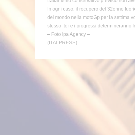
trattamento conservativo previsto non aves
In ogni caso, il recupero del 32enne fuo
del mondo nella motoGp per la settima volt
stesso iter e i progressi determineranno l
– Foto Ipa Agency –
(ITALPRESS).