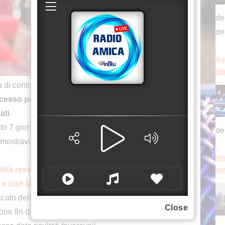
Agg
nn
de
 controllo per la lesione alla scapola destra,
cesso presso l’Ospedale Ruber Internacional di
Ye
ati
.
ita
o 7 giorni fa ha constatato che la frattura del
mostravano segni sufficienti di stabilizzazione
bilità residua, si è deciso di procedere con un
a e con la ricostruzione dei legamenti
Ci
cato della casa di Borgo Panigale. L’intervento era
a 
Close
ne fin dall’inizio dai medici nel caso in cui il