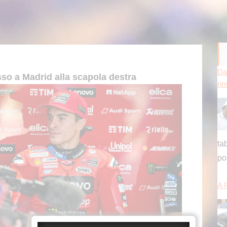
Da
ri
o a Madrid alla scapola destra
ta
po
A 
de
de