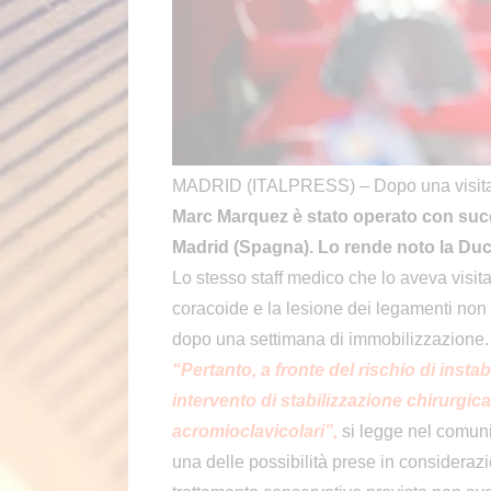
MADRID (ITALPRESS) – Dopo una visita di
Marc Marquez è stato operato con suc
Madrid (Spagna). Lo rende noto la Duc
Lo stesso staff medico che lo aveva visitat
coracoide e la lesione dei legamenti non 
dopo una settimana di immobilizzazione.
“Pertanto, a fronte del rischio di insta
intervento di stabilizzazione chirurgic
acromioclavicolari”,
si legge nel comuni
una delle possibilità prese in considerazio