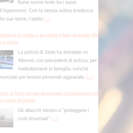
redisce la moglie e accoltella il figlio, arrestato 48e
e a Ischia
La polizia di Stato ha arrestato un
48enne, con precedenti di polizia, per
maltrattamenti in famiglia, nonché
nunciato per lesioni personali aggravate.
[...]
men, le forze armate annunciano un’operazione mil
re contro gli Houthi
Gli attacchi mirano a "proteggere i
civili disarmati".
[...]
na, in bici sul tetto del mondo con la Trans-Himalay
Race