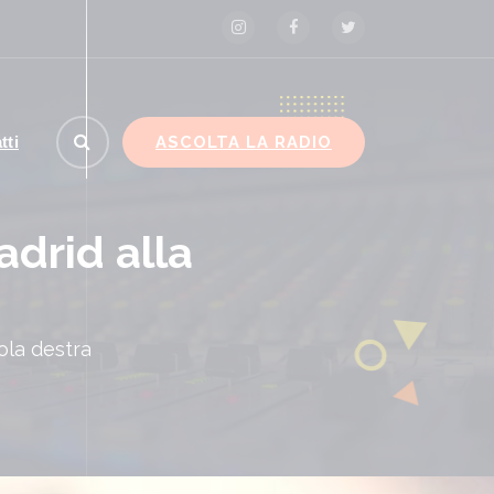
ASCOLTA LA RADIO
tti
drid alla
ola destra