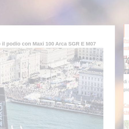
Pr
o il podio con Maxi 100 Arca SGR E M07
en
di
pi
Co
chi