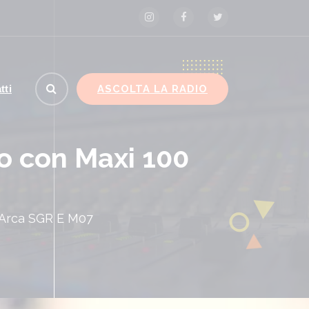
ASCOLTA LA RADIO
tti
io con Maxi 100
0 Arca SGR E M07