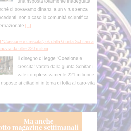
rchè ci trovavamo dinanzi a un virus senza
ecedenti: non a caso la comunità scientifica
ternazionale
[...]
l “Coesione e crescita”, ok dalla Giunta Schifani a
novra da oltre 220 milioni
Il disegno di legge “Coesione e
crescita” varato dalla giunta Schifani
vale complessivamente 221 milioni e
 risposte ai cittadini in tema di lotta al caro-vita
]