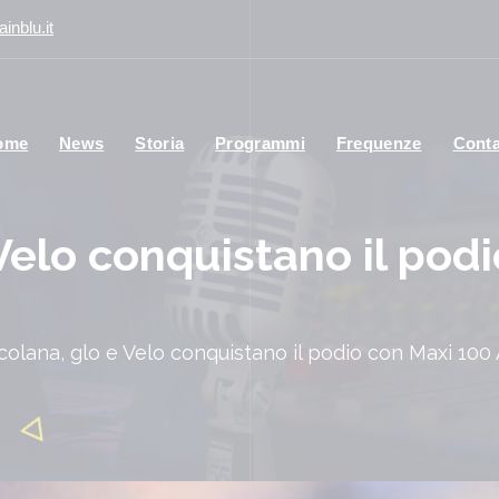
inblu.it
ome
News
Storia
Programmi
Frequenze
Conta
Velo conquistano il pod
colana, glo e Velo conquistano il podio con Maxi 10