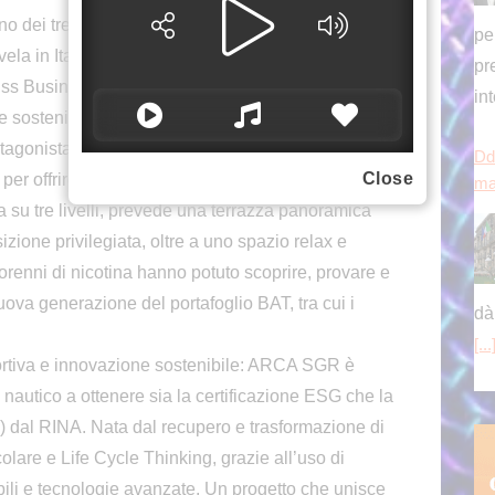
pe
o dei tre centri globali di eccellenza del Gruppo, e
pr
a vela in Italia ha generato un valore superiore a 339
in
uiss Business School, giugno 2025), confermandosi
 sostenibilità.
Dd
otagonista all’interno del villaggio Barcolana con
ma
Close
per offrire un’esperienza premium a visitatori,
ata su tre livelli, prevede una terrazza panoramica
izione privilegiata, oltre a uno spazio relax e
orenni di nicotina hanno potuto scoprire, provare e
dà
uova generazione del portafoglio BAT, tra cui i
[...
ortiva e innovazione sostenibile: ARCA SGR è
e nautico a ottenere sia la certificazione ESG che la
 dal RINA. Nata dal recupero e trasformazione di
colare e Life Cycle Thinking, grazie all’uso di
bili e tecnologie avanzate. Un progetto che unisce