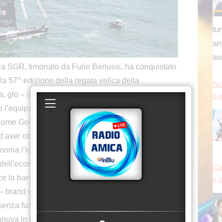
tu
an
s
 SGR, timonato da Furio Benussi, ha conquistato
Sto
alla 57^ edizione della regata velica della
o o
 glo – il brand di punta di BAT Italia per i
o l’equipaggio in qualità di Partner, e al contempo,
come Gold Sponsor ufficiale della manifestazione.
d aver ottenuto la certificazione Environmental
monia l’impegno concreto del brand verso la
Co
dell’economia circolare.
s 
ece la barca M07 del Fast and Furio Sailing Team,
 brand innovativo di BAT Italia nella categoria dei
e, senza fumo, senza vapore e senza cenere.
innova in una cornice strategica come Trieste, sede