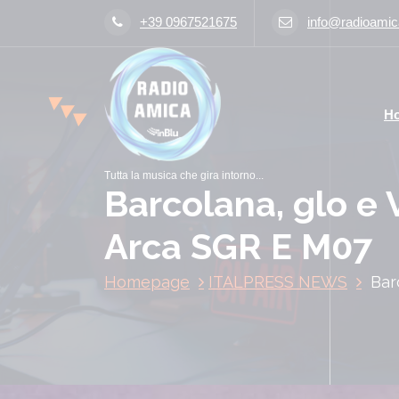
V
+39 0967521675
info@radioamica
a
i
a
l
H
c
o
n
Tutta la musica che gira intorno...
t
Barcolana, glo e 
e
n
Arca SGR E M07
u
t
Homepage
ITALPRESS NEWS
Bar
o