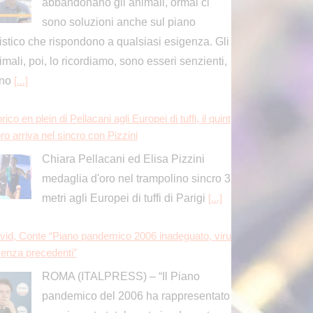
sono soluzioni anche sul piano
ristico che rispondono a qualsiasi esigenza. Gli
imali, poi, lo ricordiamo, sono esseri senzienti,
ono
[...]
rico en plein di Pellacani agli Europei di tuffi, il quint
ro arriva nel sincro con Pizzini
Chiara Pellacani ed Elisa Pizzini
medaglia d'oro nel trampolino sincro 3
metri agli Europei di tuffi di Parigi
[...]
vid, Conte “Piano pandemico 2006 inadeguato, viru
senza precedenti”
ROMA (ITALPRESS) – “Il Piano
pandemico del 2006 ha rappresentato
una risposta totalmente inadeguata,