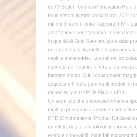
dell’A Better Tomorrow Innovation Hub, un
in un settore in forte crescita: nel 2024 l
milioni di euro (Fonte: Rapporto FIV – L
asset chiave per economia, innovazione e
In qualità di Gold Sponsor, glo è stato pr
un’area hospitality multicategory pensata 
ospiti e stakeholder. La struttura, articol
riservata per seguire la regata da una pos
intrattenimento. Qui, i consumatori maggi
acquistare l’intera gamma di prodotti di n
dispositivi glo HYPER PRO e VELO.
Un sodalizio che unisce performance sp
infatti la prima barca al mondo nel settor
EPD (Environmental Product Declaration)
un relitto, oggi è simbolo di economia cir
energie rinnovabili, materiali ecocompati