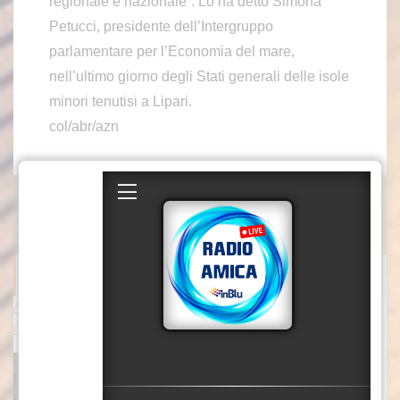
regionale e nazionale”. Lo ha detto Simona
Petucci, presidente dell’Intergruppo
parlamentare per l’Economia del mare,
nell’ultimo giorno degli Stati generali delle isole
minori tenutisi a Lipari.
col/abr/azn
ITALPRESS NEWS
Attacchi russi nella notte vicino Kiev, tre morti tra cui un bambin
o
KIEV (UCRAINA) (ITALPRESS) – Notte di
attacchi russi a Kiev e dintorni. Il bilancio è di