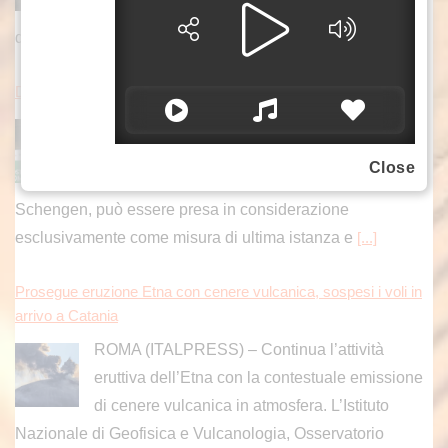
tre persone morte, tra cui un bambino, secondo
quando riferiscono le autorità ucraine. La
[...]
Delrio “Chiudere i confini è colpo al cuore dell’Europa”
ROMA (ITALPRESS) – «Il commissario Ue
all’immigrazione Brunner, un conservatore, ha
Close
detto che la sospensione dell’accordo di
Schengen, può essere presa in considerazione
esclusivamente come misura di ultima istanza e
[...]
Prosegue eruzione Etna con cenere vulcanica, sospesi i voli in
arrivo a Catania
ROMA (ITALPRESS) – Continua l’attività
eruttiva dell’Etna con la contestuale emissione
di cenere vulcanica in atmosfera. L’Istituto
Nazionale di Geofisica e Vulcanologia, Osservatorio