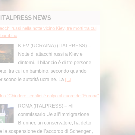
dintorni. Il bilancio è di tre persone
rte, tra cui un bambino, secondo quando
ITALPRESS NEWS
feriscono le autorità ucraine. La
[...]
rio “Chiudere i confini è colpo al cuore dell’Europa”
ROMA (ITALPRESS) – «Il
commissario Ue all’immigrazione
Brunner, un conservatore, ha detto
e la sospensione dell’accordo di Schengen,
ò essere presa in considerazione
clusivamente come misura di ultima istanza e
]
osegue eruzione Etna con cenere vulcanica, sospe
i voli in arrivo a Catania
ROMA (ITALPRESS) – Continua