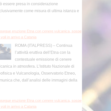
l’attività eruttiva dell’Etna con la
contestuale emissione di cenere
lcanica in atmosfera. L’Istituto Nazionale di
ofisica e Vulcanologia, Osservatorio Etneo,
munica che, dall’analisi delle immagini della
]
osegue eruzione Etna con cenere vulcanica, sospe
i voli in arrivo a Catania
ROMA (ITALPRESS) – Continua
l’attività eruttiva dell’Etna con la
contestuale emissione di cenere
lcanica in atmosfera. L’Istituto Nazionale di
ofisica e Vulcanologia, Osservatorio Etneo,
munica che, dall’analisi delle immagini della