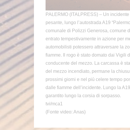
PALERMO (ITALPRESS) – Un incidente a
pesante, lungo l’autostrada A19 “Palermo-
comunale di Polizzi Generosa, comune del
entrato tempestivamente in azione per mett
automobilisti potessero attraversare la z
fiamme. Il rogo è stato domato dai Vigili de
conducente del mezzo. La carcassa è stat
del mezzo incendiato, permane la chiusura
prossimi giorni e nel più celere tempo poss
dalle fiamme dell’incidente. Lungo la A19,
garantito lungo la corsia di sorpasso.
tvi/mca1
(Fonte video: Anas)