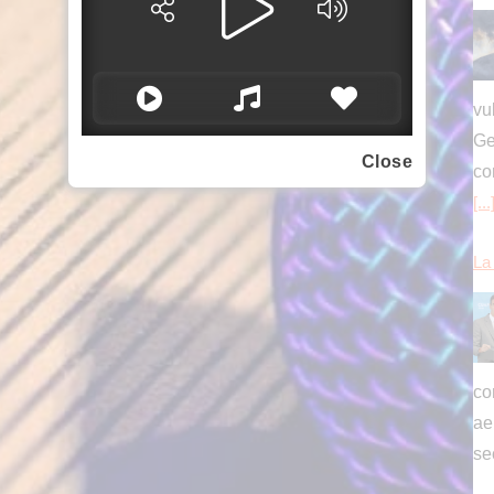
[...
La 
Close
con
ae
se