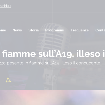
inblu.it
ome
News
Storia
Programmi
Frequenze
Conta
fiamme sull’A19, illeso
zo pesante in fiamme sull’A19, illeso il conducente
Att
un