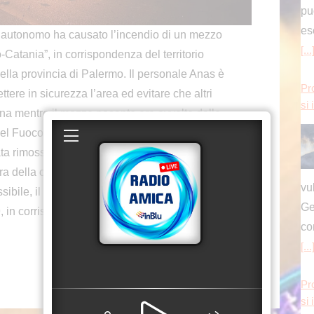
utonomo ha causato l’incendio di un mezzo
Catania”, in corrispondenza del territorio
vu
la provincia di Palermo. Il personale Anas è
Ge
ere in sicurezza l’area ed evitare che altri
co
ona mentre il mezzo pesante era avvolto dalle
[...
l Fuoco. Non si sono registrati feriti, illeso il
a rimossa. A seguito delle operazioni di rimozione
Pr
 della corsia di marcia, per consentire nei
si 
ibile, il ripristino del piano viabile danneggiato
 in corrispondenza del km 75,200, il traffico sarà
vu
Ge
co