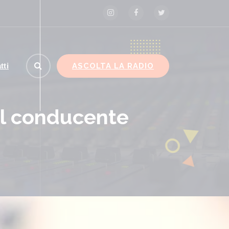
ASCOLTA LA RADIO
tti
 il conducente
acchi russi nella notte vicino Kiev, tre morti tra cui
 bambino
KIEV (UCRAINA) (ITALPRESS) –
Notte di attacchi russi a Kiev e