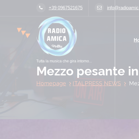
V
+39 0967521675
info@radioamica
a
i
a
l
H
c
o
n
Tutta la musica che gira intorno...
t
Mezzo pesante in 
e
n
Homepage
ITALPRESS NEWS
Mez
u
t
o