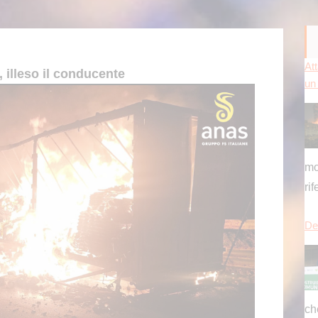
mo
ri
 illeso il conducente
Del
ch
pu
es
[...
Pr
si 