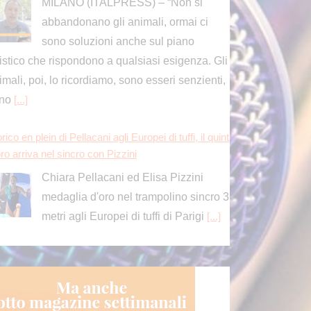
MILANO (ITALPRESS) – “Non si
abbandonano gli animali, ormai ci
sono soluzioni anche sul piano
ristico che rispondono a qualsiasi esigenza. Gli
imali, poi, lo ricordiamo, sono esseri senzienti,
ono
[...]
rico en plein di Pellacani agli Europei di tuffi, il quint
ro arriva nel sincro con Pizzini
Chiara Pellacani ed Elisa Pizzini
medaglia d'oro nel trampolino sincro 3
metri agli Europei di tuffi di Parigi
[...]