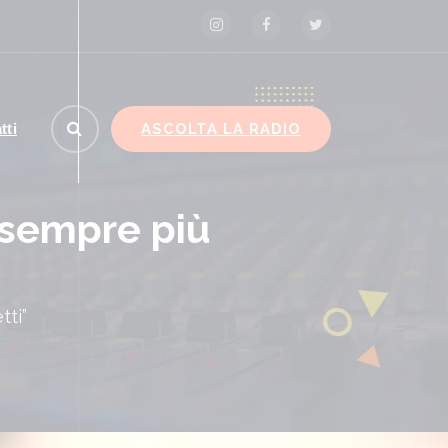
ASCOLTA LA RADIO
tti
 sempre più
ti”