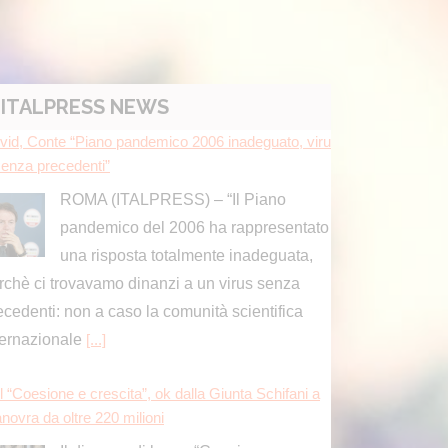
ITALPRESS NEWS
vid, Conte “Piano pandemico 2006 inadeguato, viru
senza precedenti”
ROMA (ITALPRESS) – “Il Piano
pandemico del 2006 ha rappresentato
una risposta totalmente inadeguata,
rchè ci trovavamo dinanzi a un virus senza
ecedenti: non a caso la comunità scientifica
ternazionale
[...]
l “Coesione e crescita”, ok dalla Giunta Schifani a
novra da oltre 220 milioni