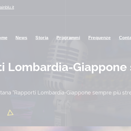
inblu.it
ome
News
Storia
Programmi
Frequenze
Conta
ti Lombardia-Giappone
tana “Rapporti Lombardia-Giappone sempre più stret