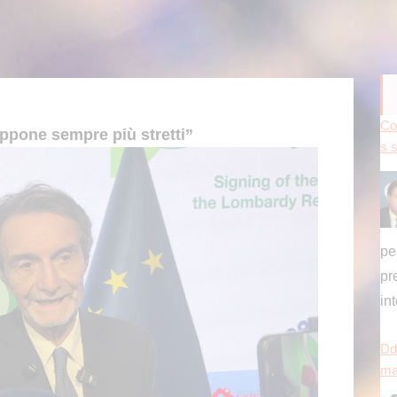
Co
pone sempre più stretti”
s 
pe
pr
in
Dd
ma