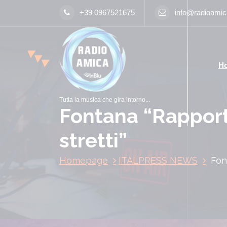
V
+39 0967521675
info@radioamica
a
i
a
l
H
c
o
n
Tutta la musica che gira intorno...
t
Fontana “Rappor
e
n
stretti”
u
t
Homepage
ITALPRESS NEWS
Fon
o