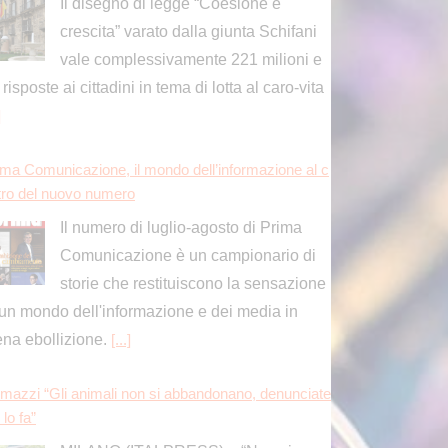
Il disegno di legge “Coesione e
crescita” varato dalla giunta Schifani
vale complessivamente 221 milioni e
 risposte ai cittadini in tema di lotta al caro-vita
]
ima Comunicazione, il mondo dell’informazione al c
tro del nuovo numero
Il numero di luglio-agosto di Prima
Comunicazione è un campionario di
storie che restituiscono la sensazione
 un mondo dell'informazione e dei media in
ena ebollizione.
[...]
mazzi “Gli animali non si abbandonano, denunciate
 lo fa”