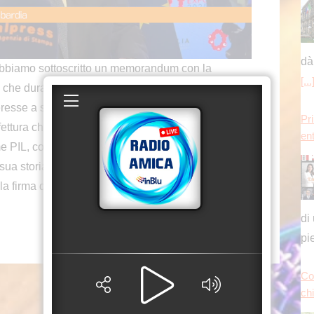
dà
iamo sottoscritto un memorandum con la
[...
che dura da anni, che ha già dato buoni risultati:
resse a stringere sempre di più i rapporti con il
Pr
ttura che per certi versi è paragonabile alla
en
 PIL, come capacità di essere innovatrice, e al
ua storia”. Lo ha detto il presidente della Regione
lla firma di un Memorandum con la Prefettura di
di
pi
Co
chi