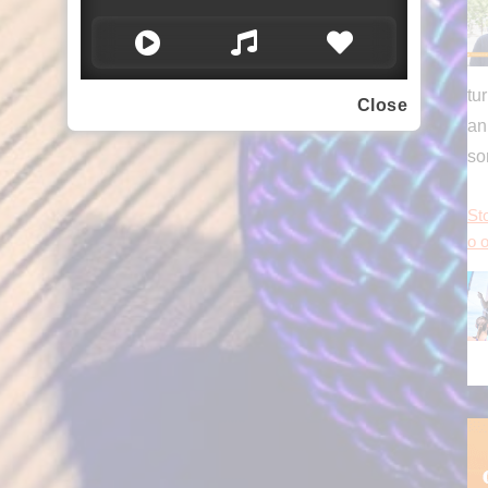
tu
Close
an
s
Sto
o o