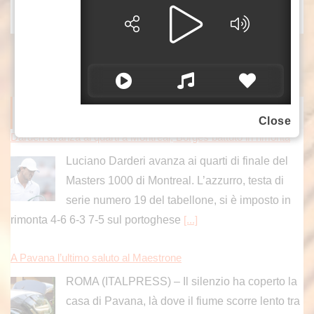
ITALPRESS NEWS
Close
Darderi avanza ai quarti a Montreal, Borges battuto in rimonta
Luciano Darderi avanza ai quarti di finale del
Masters 1000 di Montreal. L’azzurro, testa di
serie numero 19 del tabellone, si è imposto in
rimonta 4-6 6-3 7-5 sul portoghese
[...]
A Pavana l’ultimo saluto al Maestrone
ROMA (ITALPRESS) – Il silenzio ha coperto la
casa di Pavana, là dove il fiume scorre lento tra