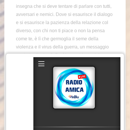
insegna che si deve tentare di parlare con tutti,
avversari e nemici. Dove si esaurisce il dialogo
e si esaurisce la pazienza della relazione col
diverso, con chi non ti piace o non la pensa
come te, è lì che germoglia il seme della
violenza e il virus della guerra, un messaggio
oggi attualissimo”. Così la presidente del
Consiglio, Giorgia Meloni, parlando ad Assisi in
occasione delle celebrazioni di San Francesco.
“La pace, il dialogo e la diplomazia – aggiunge
– sembrano non vincere e convincere. L’uso
della forza prevale in troppe occasioni,
sostituendosi alla forza del diritto. Eppure
questo scenario, cupo e irreversibile, non deve
spingerci alla resa, ad arrenderci all’idea che
non ci sia altra opzione”.