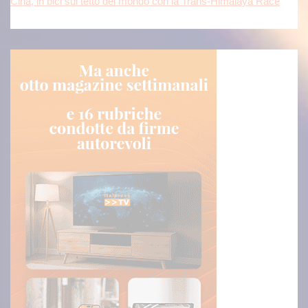
Cina, in bici sul tetto del mondo con la Trans-Himalaya Race