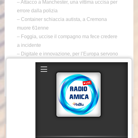
– Attacco a Manchester, una vittima uccisa per
errore dalla polizia
– Container schiaccia autista, a Cremona
muore 61enne
– Foggia, uccise il compagno ma fece credere
a incidente
– Digitale e innovazione, per l’Europa servono
decisioni coraggiose
– Previsioni 3B Meteo 4 Ottobre
mrv
ITALPRESS NEWS