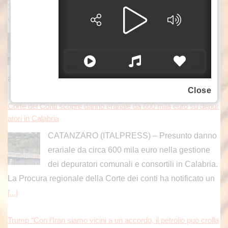
Scoperto danno erariale da 600 mila euro nella gestione dei dep
uratori comunali e consortili in Calabria
L'indagine della Guardia di Finanza di
Catanzaro ha svelato un sistema ideato da un
gruppo imprenditoriale per aggiudicarsi gli
appalti offrendo ribassi d'asta superiori al 50%.
[...]
Close
Corte dei Conti scopre danno erariale da 600 mila euro su depur
atori in Calabria
CATANZARO (ITALPRESS) – Presunto danno
erariale da circa 600 mila euro nella gestione
dei depuratori comunali e consortili in Calabria.
La Procura regionale della Corte dei conti ha notificato un
[...]
Trump “Con l’Iran siamo vicini a un accordo, il petrolio può crolla