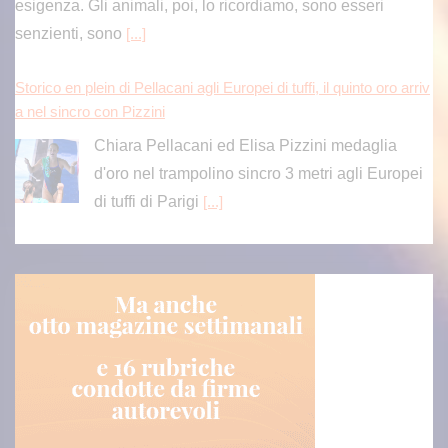
esigenza. Gli animali, poi, lo ricordiamo, sono esseri
senzienti, sono
[...]
Storico en plein di Pellacani agli Europei di tuffi, il quinto oro arriv
a nel sincro con Pizzini
Chiara Pellacani ed Elisa Pizzini medaglia
d'oro nel trampolino sincro 3 metri agli Europei
di tuffi di Parigi
[...]