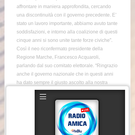
affrontare in maniera approfondita, cercando
una discontinuità con il governo precedente. E’
stato un lavoro importante, abbiamo avuto tante
soddisfazioni, e intorno alla coalizione di questi
cinque anni si sono unite tante forze civiche”.
Così il neo riconfermato presidente della
Regione Marche, Francesco Acquaroli,
parlando dal suo comitato elettorale. “Ringrazio
anche il governo nazionale che in questi anni
ha dato sempre il giusto ascolto alla nostra
Regione. Siamo determinati a continuare il
lavoro iniziato”, ha aggiunto.
sat/mca2
Fonte video: pagina Facebook Francesco
Acquaroli