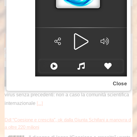
ITALPRESS NEWS
Covid, Conte “Piano pandemico 2006 inadeguato, virus senza p
recedenti”
ROMA (ITALPRESS) – “Il Piano pandemico del
2006 ha rappresentato una risposta totalmente
Close
inadeguata, perchè ci trovavamo dinanzi a un
virus senza precedenti: non a caso la comunità scientifica
internazionale
[...]
Ddl “Coesione e crescita”, ok dalla Giunta Schifani a manovra d
a oltre 220 milioni