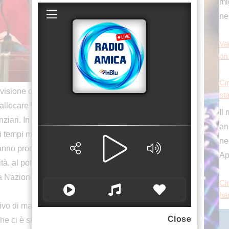
mig
ne
Va
on
Ci
sione del Pnrr che nasce da questo lavoro, ci
sta
 allocare le risorse in maniera più efficiente, anche
Il
anziari. In particolare, abbiamo previsto
an
 tempi molto stringenti previsti dal Piano e il
nei
nno producendo risultati superiori alle aspettative,
Ap
tà, al potenziamento delle infrastrutture e alla
ra Nazione”. Così il presidente del Consiglio,
Cin
ha
ttivo di mantenere il primato europeo raggiunto
Close
 che ci è stato di recente riconosciuto anche dal