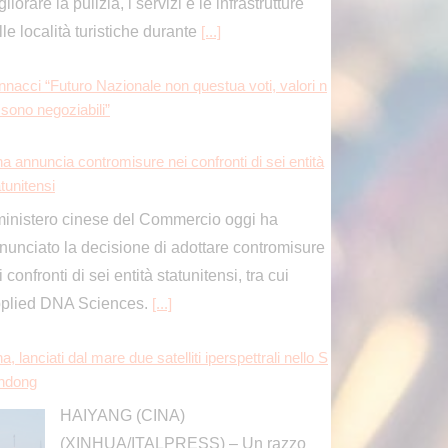
liorare la pulizia, i servizi e le infrastrutture
lle località turistiche durante
[...]
nnacci “Futuro Nazionale non questua voti, valori n
 sono negoziabili”
na annuncia contromisure nei confronti di sei entità
tunitensi
 ministero cinese del Commercio oggi ha
nunciato la decisione di adottare contromisure
 confronti di sei entità statunitensi, tra cui
plied DNA Sciences.
[...]
a, lanciati dal mare due satelliti iperspettrali nello S
ndong
HAIYANG (CINA)
(XINHUA/ITALPRESS) – Un razzo