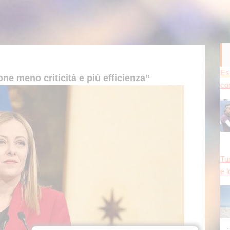
Es
ne meno criticità e più efficienza”
con
Tun
e l