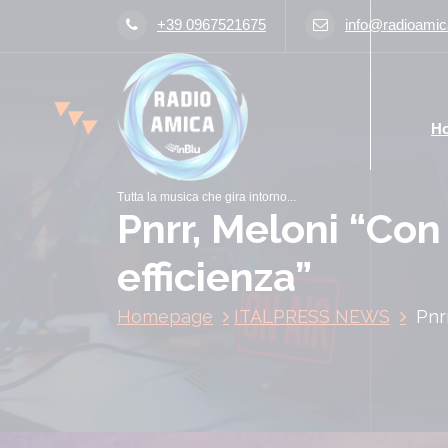
V
+39 0967521675
info@radioamica
a
i
a
l
H
c
o
n
Tutta la musica che gira intorno...
t
Pnrr, Meloni “Con
e
n
efficienza”
u
t
Homepage
ITALPRESS NEWS
Pnr
o