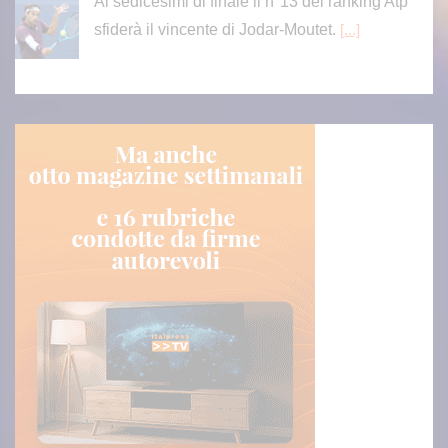
Ai sedicesimi di finale il n°13 del ranking Atp
sfiderà il vincente di Jodar-Moutet.
[...]