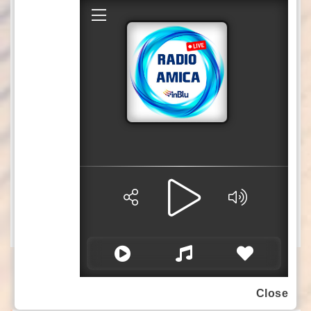
solo una questione di principio, è una
questione sostanziale – prosegue -. Fino ad ora
la stessa entità che ha creato questo
cortocircuito, cioè Israele, sta commettendo un
genocidio senza che nessuno dei nostri governi
abbia ancora avuto il coraggio di porre
sanzioni, porre un embargo sulle armi, chiudere
almeno una parte dei rapporti commerciali”.
sat/gsl
(Fonte video: Profilo Facebook Maria Elena
Delia)
Close