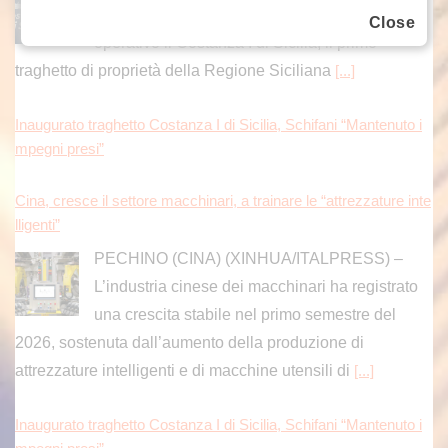
presidente Renato Schifani, è ufficialmente
Close
operativo il Costanza I di Sicilia, il primo
traghetto di proprietà della Regione Siciliana
[...]
Inaugurato traghetto Costanza I di Sicilia, Schifani “Mantenuto i
mpegni presi”
Cina, cresce il settore macchinari, a trainare le “attrezzature inte
lligenti”
PECHINO (CINA) (XINHUA/ITALPRESS) –
L’industria cinese dei macchinari ha registrato
una crescita stabile nel primo semestre del
2026, sostenuta dall’aumento della produzione di
attrezzature intelligenti e di macchine utensili di
[...]
Inaugurato traghetto Costanza I di Sicilia, Schifani “Mantenuto i