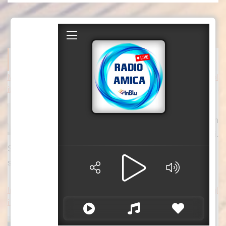
ITALPRESS NEWS
Meloni risponde a Conte “Verità sul Covid non è un processo pol
itico, ma un dovere verso la nazione”
ROMA (ITALPRESS) – “Giuseppe Conte
sostiene che la Commissione Covid sarebbe un
“plotone di esecuzione” orchestrato contro di lui.
Solo che, a differenza sua, non mi interessa gettare fango
su
[...]
Inaugurato il traghetto Costanza I di Sicilia, Schifani “Rispettati gl
i impegni” / Video
Con il taglio del nastro inaugurale da parte del