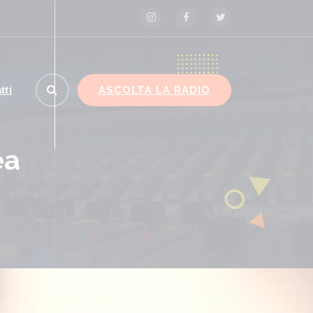
ASCOLTA LA RADIO
tti
ea
vid, Conte “Piano pandemico 2006 inadeguato, viru
senza precedenti”
ROMA (ITALPRESS) – “Il Piano
pandemico del 2006 ha rappresentato
una risposta totalmente inadeguata,