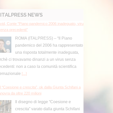
rchè ci trovavamo dinanzi a un virus senza
ecedenti: non a caso la comunità scientifica
ITALPRESS NEWS
ternazionale
[...]
l “Coesione e crescita”, ok dalla Giunta Schifani a
novra da oltre 220 milioni
Il disegno di legge “Coesione e
crescita” varato dalla giunta Schifani
vale complessivamente 221 milioni e
 risposte ai cittadini in tema di lotta al caro-vita
]
ima Comunicazione, il mondo dell’informazione al c
tro del nuovo numero
Il numero di luglio-agosto di Prima
Comunicazione è un campionario di