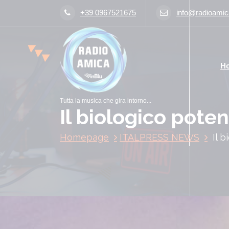
V
+39 0967521675
info@radioamica
a
i
a
l
H
c
o
n
Tutta la musica che gira intorno...
t
Il biologico pote
e
n
Homepage
ITALPRESS NEWS
Il 
u
t
o