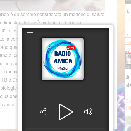
di
ea è da sempre considerata un modello di salute
pi
 dimostra che, se è biologica, i benefici
ll’Università di Roma Tor Vergata e pubblicato
Co
to la versione tradizionale con quella a base di
chi
astano quattro settimane di dieta mediterranea
tinale, con effetti antinfiammatori, antiossidanti e di
, in particolare, traggono vantaggi maggiori,
 cibi bio e all’assenza di pesticidi e additivi. I dati,
tu
l Bio Dentro di Noi”, confermano quanto già
an
ti biologici garantiscono una maggiore presenza di
s
clusione dei ricercatori è chiara: la dieta
fa ancora meglio.
Sto
o o