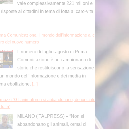
storie che restituiscono la sensazione
 un mondo dell'informazione e dei media in
ena ebollizione.
[...]
mazzi “Gli animali non si abbandonano, denunciate
 lo fa”
MILANO (ITALPRESS) – “Non si
abbandonano gli animali, ormai ci
sono soluzioni anche sul piano
ristico che rispondono a qualsiasi esigenza. Gli
imali, poi, lo ricordiamo, sono esseri senzienti,
ono
[...]
rico en plein di Pellacani agli Europei di tuffi, il quint
ro arriva nel sincro con Pizzini
Chiara Pellacani ed Elisa Pizzini