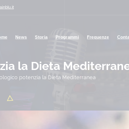
inblu.it
ome
News
Storia
Programmi
Frequenze
Conta
nzia la Dieta Mediterran
biologico potenzia la Dieta Mediterranea
Co
s 