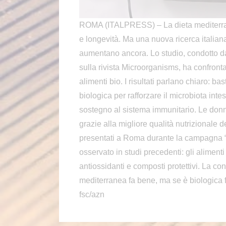
ROMA (ITALPRESS) – La dieta mediterran
e longevità. Ma una nuova ricerca italiana
aumentano ancora. Lo studio, condotto da
sulla rivista Microorganisms, ha confronta
alimenti bio. I risultati parlano chiaro: b
biologica per rafforzare il microbiota intes
sostegno al sistema immunitario. Le donne
grazie alla migliore qualità nutrizionale dei
presentati a Roma durante la campagna “I
osservato in studi precedenti: gli alimen
antiossidanti e composti protettivi. La con
mediterranea fa bene, ma se è biologica 
fsc/azn