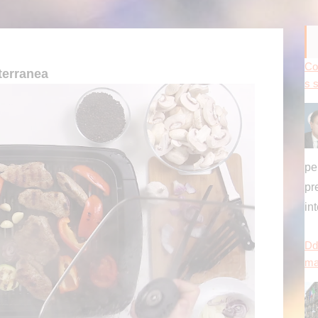
pe
pr
in
iterranea
Dd
ma
dà
[...
Pr
en