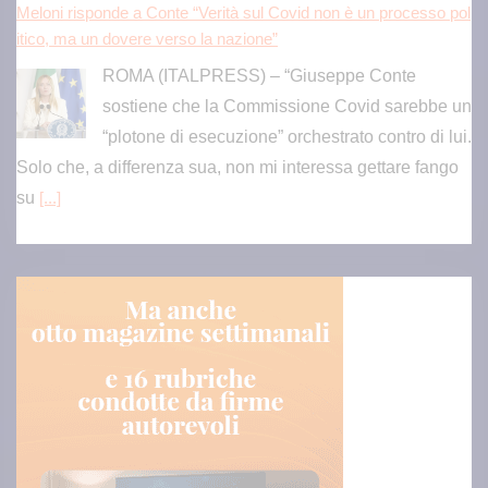
Meloni risponde a Conte “Verità sul Covid non è un processo pol
itico, ma un dovere verso la nazione”
ROMA (ITALPRESS) – “Giuseppe Conte
sostiene che la Commissione Covid sarebbe un
“plotone di esecuzione” orchestrato contro di lui.
Solo che, a differenza sua, non mi interessa gettare fango
su
[...]