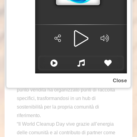
quanto sia importante trasformare i nostri valori
in azioni concrete che generano un impatto
positivo duraturo”, ha dichiarato Luca Pereno,
Stakeholder Engagement Manager di Leroy
Merlin Italia.
Le attività della giornata hanno incluso non solo
la raccolta, ma anche la differenziazione dei
rifiuti, con particolare attenzione alla
sensibilizzazione dei partecipanti
Close
sull’importanza del riciclo e del riuso. Ogni
punto vendita ha organizzato punti di raccolta
specifici, trasformandosi in un hub di
sostenibilità per la propria comunità di
riferimento.
“Il World Cleanup Day vive grazie all’energia
delle comunità e al contributo di partner come