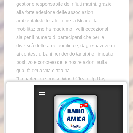
gestione responsabile dei rifiuti marini, grazie
alla forte adesione delle associazioni
ambientaliste locali; infine, a Milano, la
mobilitazione ha raggiunto livelli eccezionali,
sia per il numero di partecipanti che per la
diversità delle aree bonificate, dagli spazi verdi
ai contesti urbani, rendendo tangibile l’impatto
positivo e concreto delle nostre azioni sulla
qualità della vita cittadina.
“La partecipazione al World Clean Up Day
rappresenta per noi molto più di una giornata di
volontariato aziendale: è l’espressione concreta
del nostro legame e impegno verso le comunità
in cui siamo presenti. Vedere Persone Leroy
Merlin, cittadini e associazioni lavorare insieme
per prendersi cura del territorio ci ricorda